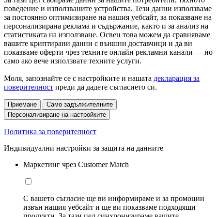
поведение и използваните устройства. Тези данни използваме
за постоянно оптимизиране на нашия уебсайт, за показване на
персонализирана реклама и съдържание, както и за анализ на
статистиката на използване. Освен това можем да сравняваме
вашите криптирани данни с външни доставчици и да ви
показваме оферти чрез техните онлайн рекламни канали — но
само ако вече използвате техните услуги.
Моля, запознайте се с настройките и нашата
декларация за
поверителност
преди да дадете съгласието си.
Приемане
Само задължителните
Персонализиране на настройките
Политика за поверителност
Индивидуални настройки за защита на данните
Маркетинг чрез Customer Match
С вашето съгласие ще ви информираме и за промоции
извън нашия уебсайт и ще ви показваме подходящи
продукти. За тази цел синхронизираме вашите