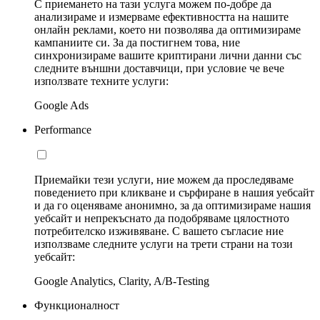
С приемането на тази услуга можем по-добре да
анализираме и измерваме ефективността на нашите
онлайн реклами, което ни позволява да оптимизираме
кампаниите си. За да постигнем това, ние
синхронизираме вашите криптирани лични данни със
следните външни доставчици, при условие че вече
използвате техните услуги:
Google Ads
Performance
Приемайки тези услуги, ние можем да проследяваме
поведението при кликване и сърфиране в нашия уебсайт
и да го оценяваме анонимно, за да оптимизираме нашия
уебсайт и непрекъснато да подобряваме цялостното
потребителско изживяване. С вашето съгласие ние
използваме следните услуги на трети страни на този
уебсайт:
Google Analytics, Clarity, A/B-Testing
Функционалност