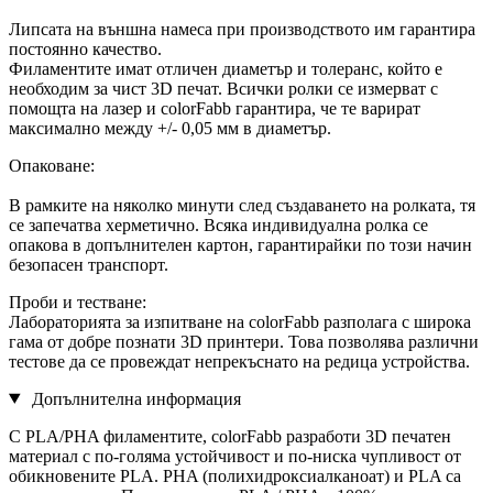
Липсата на външна намеса при производството им гарантира
постоянно качество.
Филаментите имат отличен диаметър и толеранс, който е
необходим за чист 3D печат. Всички ролки се измерват с
помощта на лазер и colorFabb гарантира, че те варират
максимално между +/- 0,05 мм в диаметър.
Опаковане:
В рамките на няколко минути след създаването на ролката, тя
се запечатва херметично. Всяка индивидуална ролка се
опакова в допълнителен картон, гарантирайки по този начин
безопасен транспорт.
Проби и тестване:
Лабораторията за изпитване на colorFabb разполага с широка
гама от добре познати 3D принтери. Това позволява различни
тестове да се провеждат непрекъснато на редица устройства.
Допълнителна информация
С PLA/PHA филаментите, colorFabb разработи 3D печатен
материал с по-голяма устойчивост и по-ниска чупливост от
обикновените PLA. PHA (полихидроксиалканоат) и PLA са