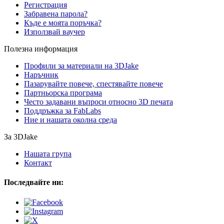
Регистрация
Забравена парола?
Къде е моята поръчка?
Използвай ваучер
Полезна информация
Профили за материали на 3DJake
Наръчник
Пазарувайте повече, спестявайте повече
Партньорска програма
Често задавани въпроси относно 3D печата
Поддръжка за FabLabs
Ние и нашата околна среда
За 3DJake
Нашата група
Контакт
Последвайте ни: