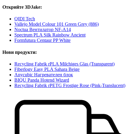
Открийте 3DJake:
QIDI Tech
Vallejo Model Colour 101 Green Grey (886)
Noctua Вентилатор NF-A14
Spectrum PLA Silk Rainbow Ancient
Formfutura Centaur PP White
Нови продукти:
Recycling Fabrik rPLA Milchiges Glas (Transparent)
Fiberlogy Easy PLA Sahara Beige
Anycubic Нагревателен блок
BIQU Panda Hotend Wizard
Recycling Fabrik rPETG Frostige Rose (Pink-Translucent)