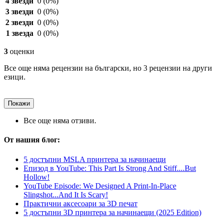
4 звезди
0
(0%)
3 звезди
0
(0%)
2 звезди
0
(0%)
1 звезда
0
(0%)
3
оценки
Все още няма рецензии на български, но 3 рецензии на други
езици.
Покажи
Все още няма отзиви.
От нашия блог:
5 достъпни MSLA принтера за начинаещи
Епизод в YouTube: This Part Is Strong And Stiff....But
Hollow!
YouTube Episode: We Designed A Print-In-Place
Slingshot...And It Is Scary!
Практични аксесоари за 3D печат
5 достъпни 3D принтера за начинаещи (2025 Edition)