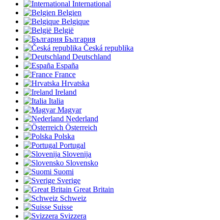
International
Belgien
Belgique
België
България
Česká republika
Deutschland
España
France
Hrvatska
Ireland
Italia
Magyar
Nederland
Österreich
Polska
Portugal
Slovenija
Slovensko
Suomi
Sverige
Great Britain
Schweiz
Suisse
Svizzera