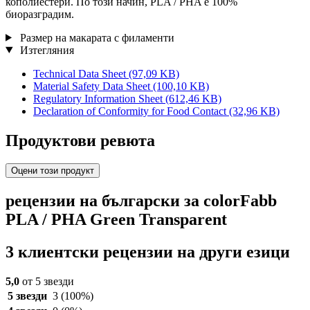
кополиестери. По този начин, PLA / PHA е 100%
биоразградим.
Размер на макарата с филаменти
Изтегляния
Technical Data Sheet
(97,09 KB)
Material Safety Data Sheet
(100,10 KB)
Regulatory Information Sheet
(612,46 KB)
Declaration of Conformity for Food Contact
(32,96 KB)
Продуктови ревюта
Оцени този продукт
рецензии на български за colorFabb
PLA / PHA Green Transparent
3 клиентски рецензии на други езици
5,0
от 5 звезди
5 звезди
3
(100%)