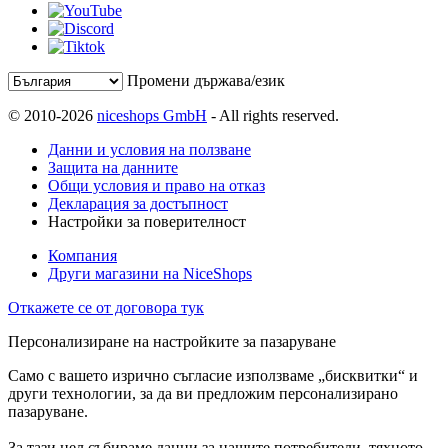
Промени държава/език
© 2010-2026
niceshops GmbH
- All rights reserved.
Данни и условия на ползване
Защита на данните
Общи условия и право на отказ
Декларация за достъпност
Настройки за поверителност
Компания
Други магазини на NiceShops
Откажете се от договора тук
Персонализиране на настройките за пазаруване
Само с вашето изрично съгласие използваме „бисквитки“ и
други технологии, за да ви предложим персонализирано
пазаруване.
За тази цел събираме данни за нашите потребители, тяхното