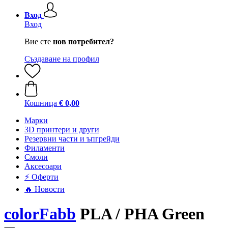
Вход
Вход
Вие сте
нов потребител?
Създаване на профил
Кошница
€ 0,00
Mарки
3D принтери и други
Резервни части и ъпгрейди
Филаменти
Смоли
Аксесоари
⚡ Оферти
🔥 Новости
colorFabb
PLA / PHA Green