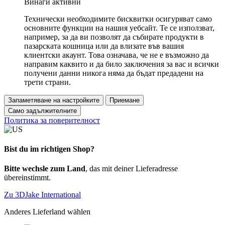
Винаги активни
Технически необходимите бисквитки осигуряват само
основните функции на нашия уебсайт. Те се използват,
например, за да ви позволят да събирате продукти в
пазарската кошница или да влизате във вашия
клиентски акаунт. Това означава, че не е възможно да
направим каквито и да било заключения за вас и всички
получени данни никога няма да бъдат предадени на
трети страни.
Запаметяване на настройките
Приемане
Само задължителните
Политика за поверителност
Bist du im richtigen Shop?
Bitte wechsle zum Land
, das mit deiner Lieferadresse
übereinstimmt.
Zu 3DJake International
Anderes Lieferland wählen