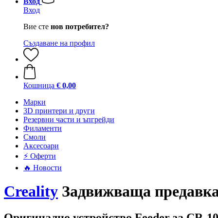
Вход
Вход
Вие сте
нов потребител?
Създаване на профил
Кошница
€ 0,00
Mарки
3D принтери и други
Резервни части и ъпгрейди
Филаменти
Смоли
Аксесоари
⚡ Оферти
🔥 Новости
Creality
Задвижваща предавка 
Оригинално устройство Feeder за CR-1