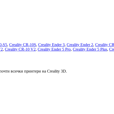
0-S5
,
Creality CR-10S
,
Creality Ender 3
,
Creality Ender 2
,
Creality C
V2
,
Creality CR-10 V2
,
Creality Ender 5 Pro
,
Creality Ender 5 Plus
,
Cr
почти всички принтери на Creality 3D.