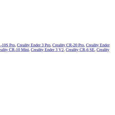
R-10S Pro
,
Creality Ender 3 Pro
,
Creality CR-20 Pro
,
Creality Ender
eality CR-10 Mini
,
Creality Ender 3 V2
,
Creality CR-6 SE
,
Creality