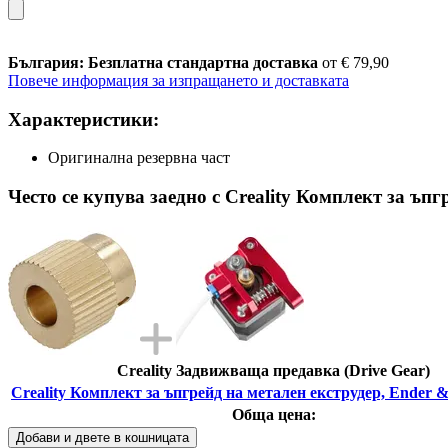
България: Безплатна стандартна доставка
от € 79,90
Повече информация за изпращането и доставката
Характеристики:
Оригинална резервна част
Често се купува заедно с Creality Комплект за ъпг
Creality Задвижваща предавка (Drive Gear)
Creality Комплект за ъпгрейд на метален екструдер, Ender &
Обща цена:
Добави и двете в кошницата