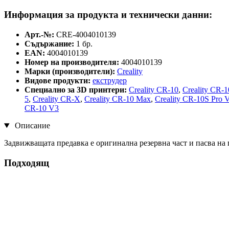
Информация за продукта и технически данни:
Арт.-№:
CRE-4004010139
Съдържание:
1 бр.
EAN:
4004010139
Номер на производителя:
4004010139
Марки (производители):
Creality
Видове продукти:
екструдер
Специално за 3D принтери:
Creality CR-10
,
Creality CR-1
5
,
Creality CR-X
,
Creality CR-10 Max
,
Creality CR-10S Pro 
CR-10 V3
Описание
Задвижващата предавка е оригинална резервна част и пасва на 
Подходящ