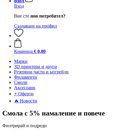
Вход
Вход
Вие сте
нов потребител?
Създаване на профил
Кошница
€ 0,00
Mарки
3D принтери и други
Резервни части и ъпгрейди
Филаменти
Смоли
Аксесоари
⚡ Оферти
🔥 Новости
Смола с 5% намаление и повече
Филтрирай и подреди