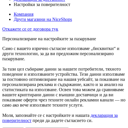
Настройки за поверителност
Компания
Други магазини на NiceShops
Откажете се от договора тук
Персонализиране на настройките за пазаруване
Само с вашето изрично съгласие използваме „бисквитки“ и
други технологии, за да ви предложим персонализирано
пазаруване.
За тази цел събираме данни за нашите потребители, тяхното
поведение и използваните устройства. Тези данни използваме
за постоянно оптимизиране на нашия уебсайт, за показване на
персонализирана реклама и съдържание, както и за анализ на
статистиката на използване. Освен това можем да сравняваме
вашите криптирани данни с външни доставчици и да ви
показваме оферти чрез техните онлайн рекламни канали — но
само ако вече използвате техните услуги.
Моля, запознайте се с настройките и нашата
декларация за
поверителност
преди да дадете съгласието си.