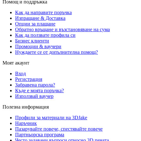
Помощ и поддръжка
Как да направите поръчка
Изпращане & Доставка
Опции за плащане
Обратно връщане и възстановяване на сума
Как да ползвате профила си
Бизнес клиенти
Промоции & ваучери
Нуждаете се от допълнителна помощ?
Моят акаунт
Вход
Регистрация
Забравена парола?
Къде е моята поръчка?
Използвай ваучер
Полезна информация
Профили за материали на 3DJake
Наръчник
Пазарувайте повече, спестявайте повече
Партньорска програма
Често задавани въпроси относно 3D печата