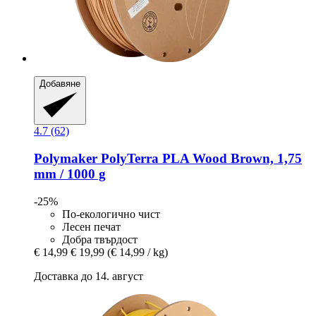
Добавяне
4.7 (62)
Polymaker
PolyTerra PLA Wood Brown, 1,75
mm / 1000 g
-25%
По-екологично чист
Лесен печат
Добра твърдост
€ 14,99
€ 19,99
(€ 14,99 / kg)
Доставка до 14. август