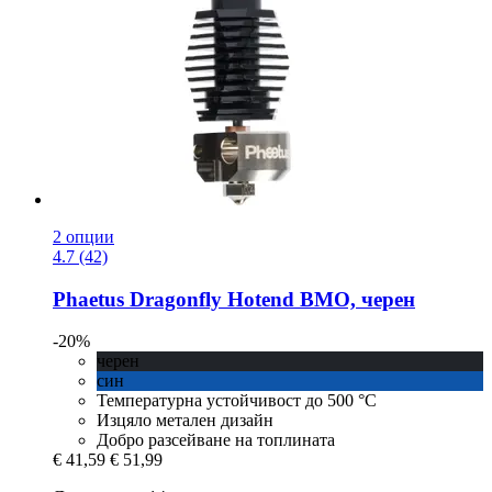
2 опции
4.7 (42)
Phaetus
Dragonfly Hotend BMO, черен
-20%
черен
син
Температурна устойчивост до 500 °C
Изцяло метален дизайн
Добро разсейване на топлината
€ 41,59
€ 51,99