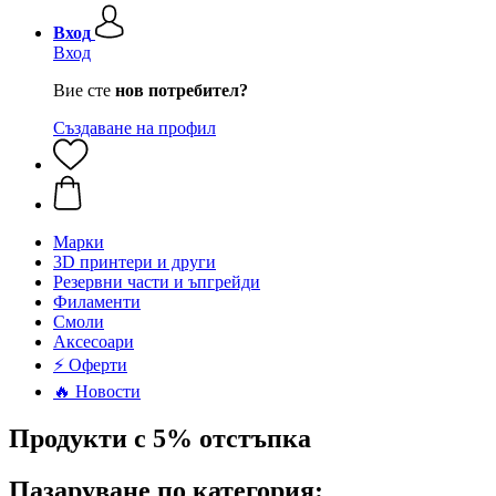
Вход
Вход
Вие сте
нов потребител?
Създаване на профил
Mарки
3D принтери и други
Резервни части и ъпгрейди
Филаменти
Смоли
Аксесоари
⚡ Оферти
🔥 Новости
Продукти с 5% отстъпка
Пазаруване по категория: