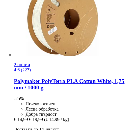
2 опции
4.6 (223)
Polymaker
PolyTerra PLA Cotton White, 1,75
mm / 1000 g
-25%
По-екологичен
Лесна обработка
Добра твърдост
€ 14,99
€ 19,99
(€ 14,99 / kg)
Доставка до 14. август