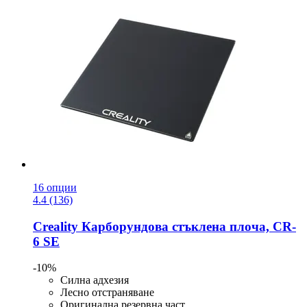
16 опции
4.4 (136)
Creality
Карборундова стъклена плоча, CR-​
6 SE
-10%
Силна адхезия
Лесно отстраняване
Оригинална резервна част