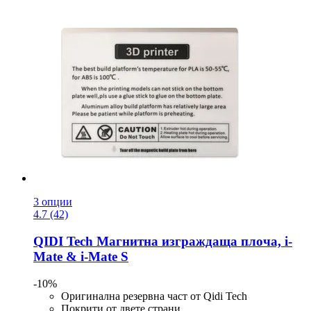
3 опции
4.7 (42)
QIDI Tech
Магнитна изграждаща плоча, i-​
Mate & i-​Mate S
-10%
Оригинална резервна част от Qidi Tech
Покрити от двете страни