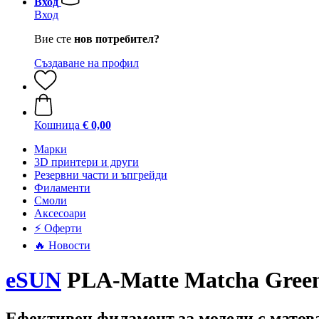
Вход
Вход
Вие сте
нов потребител?
Създаване на профил
Кошница
€ 0,00
Mарки
3D принтери и други
Резервни части и ъпгрейди
Филаменти
Смоли
Аксесоари
⚡ Оферти
🔥 Новости
eSUN
PLA-Matte Matcha Green,
Ефективен филамент за модели с матов