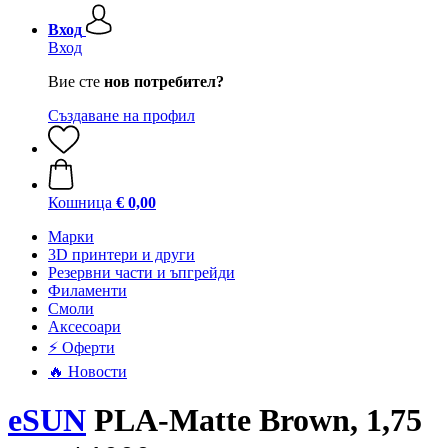
Вход
Вход
Вие сте
нов потребител?
Създаване на профил
Кошница
€ 0,00
Mарки
3D принтери и други
Резервни части и ъпгрейди
Филаменти
Смоли
Аксесоари
⚡ Оферти
🔥 Новости
eSUN
PLA-Matte Brown, 1,75