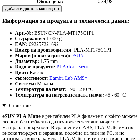
Обща цена:
€ 34,98
Добави и двете в кошницата
Информация за продукта и технически данни:
Арт.-№:
ESUNCN-PLA-MT175C1P1
Съдържание:
1.000 g
EAN:
6922572216921
Номер на производителя:
PLA-MT175C1P1
Марки (производители):
eSUN
Диаметър:
1,75 mm
Видове продукти:
PLA Филамент
Цвят:
Кафяв
съвместимост:
Bambu Lab AMS*
Система:
Макара
Температура на печат:
190 - 230 °C
Температура на нагревателната плоча:
45 - 60 °C
Описание
eSUN PLA-Matte
е рентабилен PLA филамент, с който можете
лесно и безпроблемно да печатате естетични модели с
матирана повърхност. В сравнение с ABS, PLA-Matte има по-
висока твърдост и здравина, подобна на тази на PC, и не
изисква затворена камера. PLA-Matte почти не се свива, не се