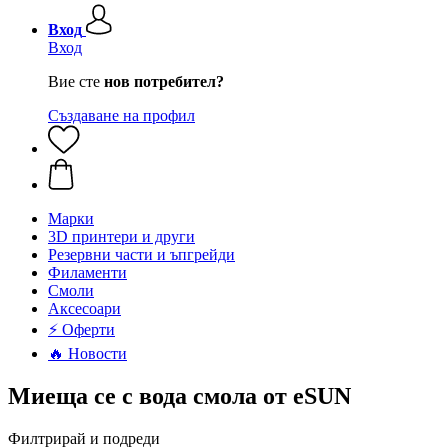
Вход
Вход
Вие сте
нов потребител?
Създаване на профил
Mарки
3D принтери и други
Резервни части и ъпгрейди
Филаменти
Смоли
Аксесоари
⚡ Оферти
🔥 Новости
Миеща се с вода смола от eSUN
Филтрирай и подреди