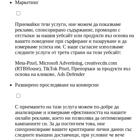
Маркетинг
Приемайки тези услуги, ние можем да показваме
реклами, спонсорирано съдържание, промоции с
отстъпки за нашия уебсайт или продукти въз основа на
вашето поведение при сърфиране и пазаруване и да
измерваме успеха им. С ваше съгласие използваме
следните услуги от трети страни на този уебсайт:
Meta-Pixel, Microsoft Advertising, creativecdn.com
(RTBHouse), TikTok Pixel, Препоръки за продукти въз
основа на кликове, Ads Defender
Разширено проследяване на конверсии
С приемането на тази услуга можем по-добре да
анализираме и измерваме ефективността на нашите
онлайн реклами, което ни позволява да оптимизираме
кампаниите си. За да постигнем това, ние
синхронизираме вашите криптирани лични данни със
следните външни доставчици, при условие че вече