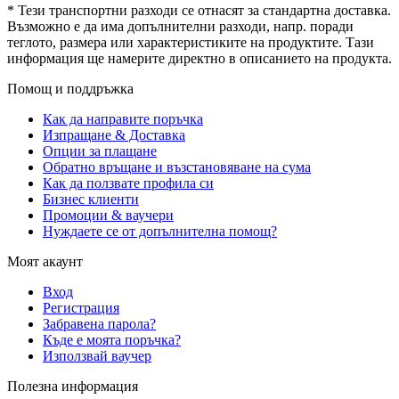
* Тези транспортни разходи се отнасят за стандартна доставка.
Възможно е да има допълнителни разходи, напр. поради
теглото, размера или характеристиките на продуктите. Тази
информация ще намерите директно в описанието на продукта.
Помощ и поддръжка
Как да направите поръчка
Изпращане & Доставка
Опции за плащане
Обратно връщане и възстановяване на сума
Как да ползвате профила си
Бизнес клиенти
Промоции & ваучери
Нуждаете се от допълнителна помощ?
Моят акаунт
Вход
Регистрация
Забравена парола?
Къде е моята поръчка?
Използвай ваучер
Полезна информация