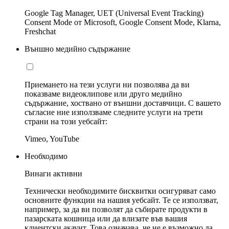
Google Tag Manager, UET (Universal Event Tracking)
Consent Mode от Microsoft, Google Consent Mode, Klarna,
Freshchat
Външно медийно съдържание
Приемането на тези услуги ни позволява да ви
показваме видеоклипове или друго медийно
съдържание, хоствано от външни доставчици. С вашето
съгласие ние използваме следните услуги на трети
страни на този уебсайт:
Vimeo, YouTube
Необходимо
Винаги активни
Технически необходимите бисквитки осигуряват само
основните функции на нашия уебсайт. Те се използват,
например, за да ви позволят да събирате продукти в
пазарската кошница или да влизате във вашия
клиентски акаунт. Това означава, че не е възможно да