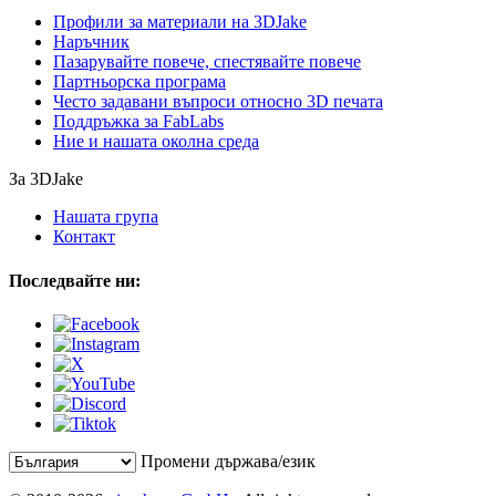
Профили за материали на 3DJake
Наръчник
Пазарувайте повече, спестявайте повече
Партньорска програма
Често задавани въпроси относно 3D печата
Поддръжка за FabLabs
Ние и нашата околна среда
За 3DJake
Нашата група
Контакт
Последвайте ни:
Промени държава/език