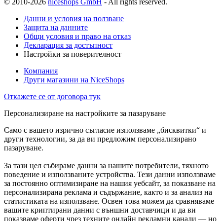
© 2010-2026
niceshops GmbH
- All rights reserved.
Данни и условия на ползване
Защита на данните
Общи условия и право на отказ
Декларация за достъпност
Настройки за поверителност
Компания
Други магазини на NiceShops
Откажете се от договора тук
Персонализиране на настройките за пазаруване
Само с вашето изрично съгласие използваме „бисквитки“ и
други технологии, за да ви предложим персонализирано
пазаруване.
За тази цел събираме данни за нашите потребители, тяхното
поведение и използваните устройства. Тези данни използваме
за постоянно оптимизиране на нашия уебсайт, за показване на
персонализирана реклама и съдържание, както и за анализ на
статистиката на използване. Освен това можем да сравняваме
вашите криптирани данни с външни доставчици и да ви
показваме оферти чрез техните онлайн рекламни канали — но