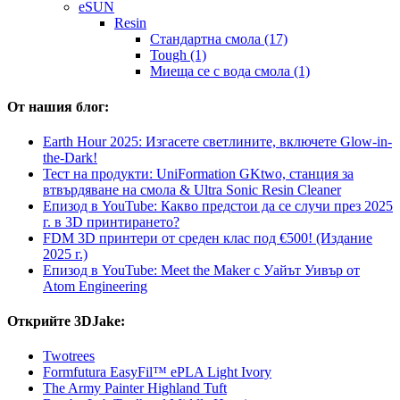
eSUN
Resin
Стандартна смола (17)
Tough (1)
Миеща се с вода смола (1)
От нашия блог:
Earth Hour 2025: Изгасете светлините, включете Glow-in-
the-Dark!
Тест на продукти: UniFormation GKtwo, станция за
втвърдяване на смола & Ultra Sonic Resin Cleaner
Епизод в YouTube: Какво предстои да се случи през 2025
г. в 3D принтирането?
FDM 3D принтери от среден клас под €500! (Издание
2025 г.)
Епизод в YouTube: Meet the Maker с Уайът Уивър от
Atom Engineering
Открийте 3DJake:
Twotrees
Formfutura EasyFil™ ePLA Light Ivory
The Army Painter Highland Tuft