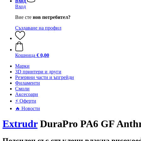
Вход
Вход
Вие сте
нов потребител?
Създаване на профил
Кошница
€ 0,00
Mарки
3D принтери и други
Резервни части и ъпгрейди
Филаменти
Смоли
Аксесоари
⚡ Оферти
🔥 Новости
Extrudr
DuraPro PA6 GF Anthra
Подсилен със стъклени влакна високое