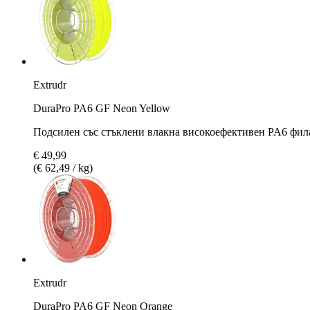
Extrudr
DuraPro PA6 GF Neon Yellow
Подсилен със стъклени влакна високоефективен PA6 фил
€ 49,99
(€ 62,49 / kg)
Extrudr
DuraPro PA6 GF Neon Orange