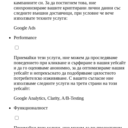
кампаниите си. За да постигнем това, ние
синхронизираме вашите криптирани лични данни със
следните външни доставчици, при условие че вече
използвате техните услуги:
Google Ads
Performance
Приемайки тези услуги, ние можем да проследяваме
поведението при кликване и сърфиране в нашия уебсайт
и да го оценяваме анонимно, за да оптимизираме нашия
уебсайт и непрекъснато да подобряваме цялостното
потребителско изживяване. С вашето съгласие ние
използваме следните услуги на трети страни на този
уебсайт:
Google Analytics, Clarity, A/B-Testing
Функционалност
Приемайки тези услуги, ние можем да ви предоставим