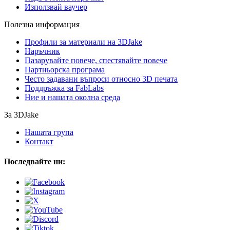
Използвай ваучер
Полезна информация
Профили за материали на 3DJake
Наръчник
Пазарувайте повече, спестявайте повече
Партньорска програма
Често задавани въпроси относно 3D печата
Поддръжка за FabLabs
Ние и нашата околна среда
За 3DJake
Нашата група
Контакт
Последвайте ни: