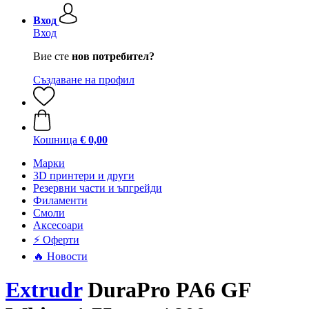
Вход
Вход
Вие сте
нов потребител?
Създаване на профил
Кошница
€ 0,00
Mарки
3D принтери и други
Резервни части и ъпгрейди
Филаменти
Смоли
Аксесоари
⚡ Оферти
🔥 Новости
Extrudr
DuraPro PA6 GF