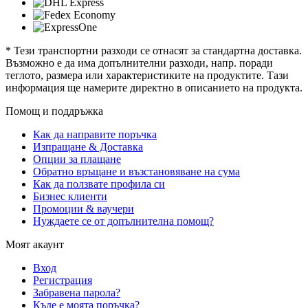
* Тези транспортни разходи се отнасят за стандартна доставка.
Възможно е да има допълнителни разходи, напр. поради
теглото, размера или характеристиките на продуктите. Тази
информация ще намерите директно в описанието на продукта.
Помощ и поддръжка
Как да направите поръчка
Изпращане & Доставка
Опции за плащане
Обратно връщане и възстановяване на сума
Как да ползвате профила си
Бизнес клиенти
Промоции & ваучери
Нуждаете се от допълнителна помощ?
Моят акаунт
Вход
Регистрация
Забравена парола?
Къде е моята поръчка?