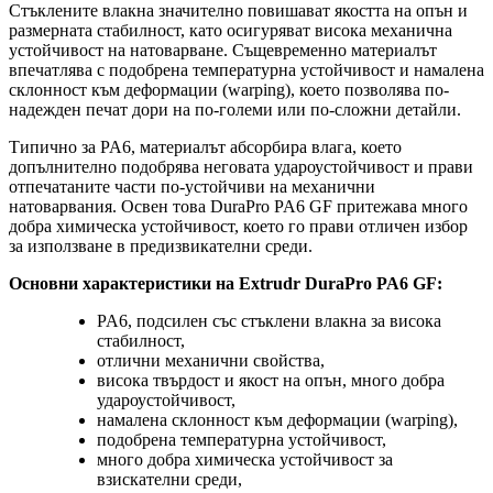
Стъклените влакна значително повишават якостта на опън и
размерната стабилност, като осигуряват висока механична
устойчивост на натоварване. Същевременно материалът
впечатлява с подобрена температурна устойчивост и намалена
склонност към деформации (warping), което позволява по-
надежден печат дори на по-големи или по-сложни детайли.
Типично за PA6, материалът абсорбира влага, което
допълнително подобрява неговата удароустойчивост и прави
отпечатаните части по-устойчиви на механични
натоварвания. Освен това DuraPro PA6 GF притежава много
добра химическа устойчивост, което го прави отличен избор
за използване в предизвикателни среди.
Основни характеристики на Extrudr DuraPro PA6 GF:
PA6, подсилен със стъклени влакна за висока
стабилност,
отлични механични свойства,
висока твърдост и якост на опън, много добра
удароустойчивост,
намалена склонност към деформации (warping),
подобрена температурна устойчивост,
много добра химическа устойчивост за
взискателни среди,