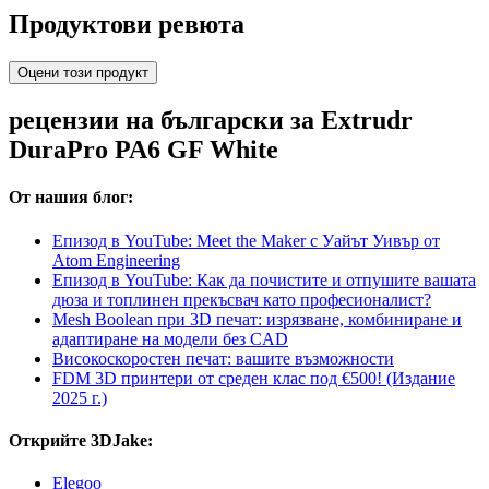
Продуктови ревюта
Оцени този продукт
рецензии на български за Extrudr
DuraPro PA6 GF White
От нашия блог:
Епизод в YouTube: Meet the Maker с Уайът Уивър от
Atom Engineering
Епизод в YouTube: Как да почистите и отпушите вашата
дюза и топлинен прекъсвач като професионалист?
Mesh Boolean при 3D печат: изрязване, комбиниране и
адаптиране на модели без CAD
Високоскоростен печат: вашите възможности
FDM 3D принтери от среден клас под €500! (Издание
2025 г.)
Открийте 3DJake:
Elegoo