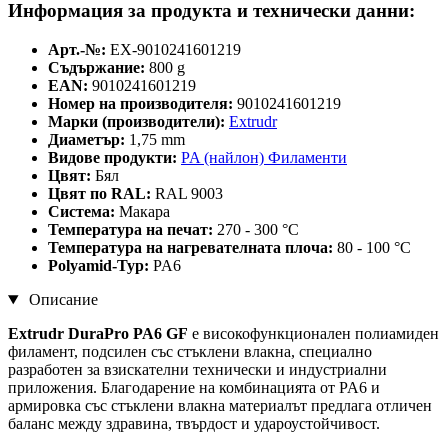
Информация за продукта и технически данни:
Арт.-№:
EX-9010241601219
Съдържание:
800 g
EAN:
9010241601219
Номер на производителя:
9010241601219
Марки (производители):
Extrudr
Диаметър:
1,75 mm
Видове продукти:
PA (найлон) Филаменти
Цвят:
Бял
Цвят по RAL:
RAL 9003
Система:
Макара
Температура на печат:
270 - 300 °C
Температура на нагревателната плоча:
80 - 100 °C
Polyamid-Typ:
PA6
Описание
Extrudr DuraPro PA6 GF
е високофункционален полиамиден
филамент, подсилен със стъклени влакна, специално
разработен за взискателни технически и индустриални
приложения. Благодарение на комбинацията от PA6 и
армировка със стъклени влакна материалът предлага отличен
баланс между здравина, твърдост и удароустойчивост.