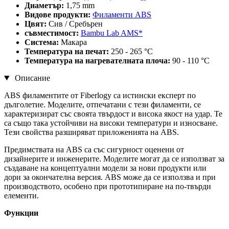
Диаметър:
1,75 mm
Видове продукти:
Филаменти ABS
Цвят:
Сив / Сребърен
съвместимост:
Bambu Lab AMS*
Система:
Макара
Температура на печат:
250 - 265 °C
Температура на нагревателната плоча:
90 - 110 °C
Описание
ABS филаментите от Fiberlogy са истински експерт по
дълголетие. Моделите, отпечатани с тези филаменти, се
характеризират със своята твърдост и висока якост на удар. Те
са също така устойчиви на високи температури и износване.
Тези свойства разширяват приложенията на ABS.
Предимствата на ABS са със сигурност оценени от
дизайнерите и инженерите. Моделите могат да се използват за
създаване на концептуални модели за нови продукти или
дори за окончателна версия. ABS може да се използва и при
производството, особено при прототипиране на по-твърди
елементи.
Функции