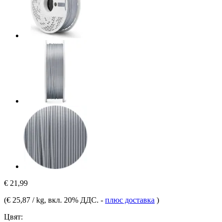
€ 21,99
(
€ 25,87 / kg
, вкл. 20% ДДС.
-
плюс доставка
)
Цвят: