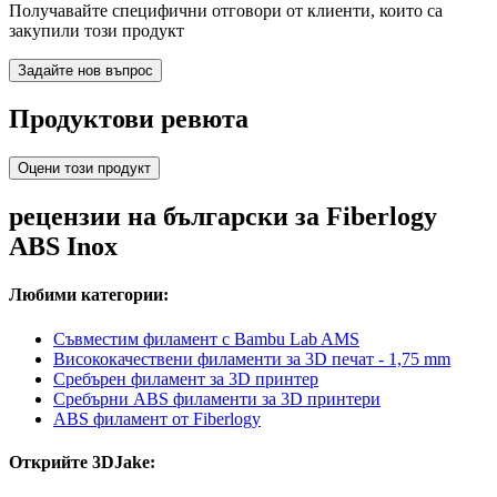
Получавайте специфични отговори от клиенти, които са
закупили този продукт
Задайте нов въпрос
Продуктови ревюта
Оцени този продукт
рецензии на български за Fiberlogy
ABS Inox
Любими категории:
Съвместим филамент с Bambu Lab AMS
Висококачествени филаменти за 3D печат - 1,75 mm
Сребърен филамент за 3D принтер
Сребърни ABS филаменти за 3D принтери
ABS филамент от Fiberlogy
Открийте 3DJake: