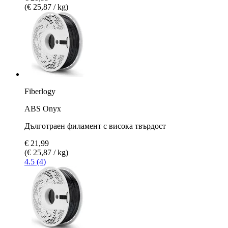
(€ 25,87 / kg)
Fiberlogy
ABS Onyx
Дълготраен филамент с висока твърдост
€ 21,99
(€ 25,87 / kg)
4.5 (4)