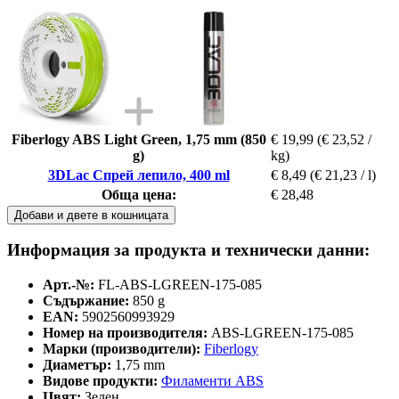
Fiberlogy ABS Light Green, 1,75 mm (850
€ 19,99
(€ 23,52 /
g)
kg)
3DLac Спрей лепило, 400 ml
€ 8,49
(€ 21,23 / l)
Обща цена:
€ 28,48
Добави и двете в кошницата
Информация за продукта и технически данни:
Арт.-№:
FL-ABS-LGREEN-175-085
Съдържание:
850 g
EAN:
5902560993929
Номер на производителя:
ABS-LGREEN-175-085
Марки (производители):
Fiberlogy
Диаметър:
1,75 mm
Видове продукти:
Филаменти ABS
Цвят:
Зелен