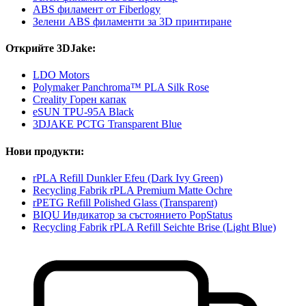
ABS филамент от Fiberlogy
Зелени ABS филаменти за 3D принтиране
Открийте 3DJake:
LDO Motors
Polymaker Panchroma™ PLA Silk Rose
Creality Горен капак
eSUN TPU-95A Black
3DJAKE PCTG Transparent Blue
Нови продукти:
rPLA Refill Dunkler Efeu (Dark Ivy Green)
Recycling Fabrik rPLA Premium Matte Ochre
rPETG Refill Polished Glass (Transparent)
BIQU Индикатор за състоянието PopStatus
Recycling Fabrik rPLA Refill Seichte Brise (Light Blue)