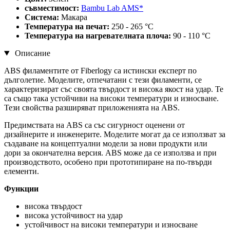
съвместимост:
Bambu Lab AMS*
Система:
Макара
Температура на печат:
250 - 265 °C
Температура на нагревателната плоча:
90 - 110 °C
Описание
ABS филаментите от Fiberlogy са истински експерт по
дълголетие. Моделите, отпечатани с тези филаменти, се
характеризират със своята твърдост и висока якост на удар. Те
са също така устойчиви на високи температури и износване.
Тези свойства разширяват приложенията на ABS.
Предимствата на ABS са със сигурност оценени от
дизайнерите и инженерите. Моделите могат да се използват за
създаване на концептуални модели за нови продукти или
дори за окончателна версия. ABS може да се използва и при
производството, особено при прототипиране на по-твърди
елементи.
Функции
висока твърдост
висока устойчивост на удар
устойчивост на високи температури и износване