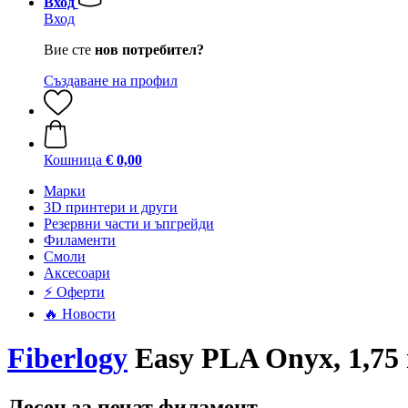
Вход
Вход
Вие сте
нов потребител?
Създаване на профил
Кошница
€ 0,00
Mарки
3D принтери и други
Резервни части и ъпгрейди
Филаменти
Смоли
Аксесоари
⚡ Оферти
🔥 Новости
Fiberlogy
Easy PLA Onyx, 1,75 
Лесен за печат филамент