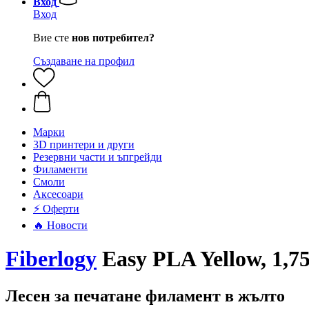
Вход
Вход
Вие сте
нов потребител?
Създаване на профил
Mарки
3D принтери и други
Резервни части и ъпгрейди
Филаменти
Смоли
Аксесоари
⚡ Оферти
🔥 Новости
Fiberlogy
Easy PLA Yellow, 1,7
Лесен за печатане филамент в жълто