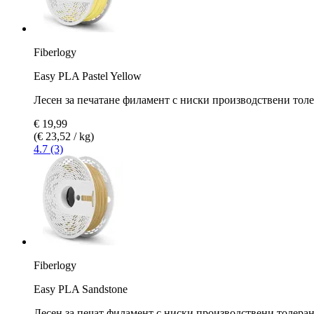
Fiberlogy
Easy PLA Pastel Yellow
Лесен за печатане филамент с ниски производствени тол
€ 19,99
(€ 23,52 / kg)
4.7 (3)
Fiberlogy
Easy PLA Sandstone
Лесен за печат филамент с ниски производствени толера