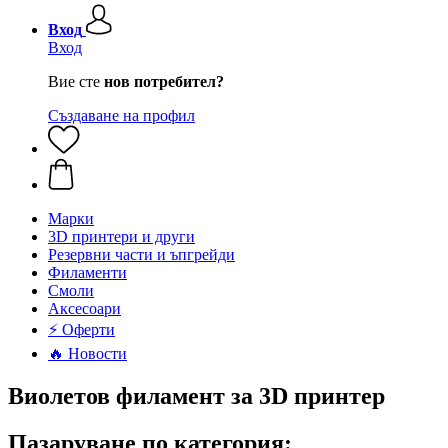
Вход
Вход
Вие сте
нов потребител?
Създаване на профил
Mарки
3D принтери и други
Резервни части и ъпгрейди
Филаменти
Смоли
Аксесоари
⚡ Оферти
🔥 Новости
Виолетов филамент за 3D принтер
Пазаруване по категория: