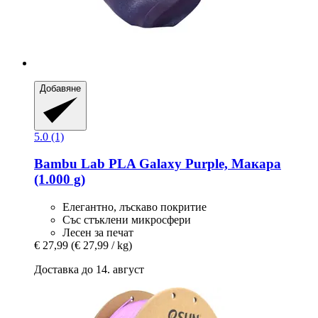
Добавяне
5.0 (1)
Bambu Lab
PLA Galaxy Purple, Макара
(1.000 g)
Елегантно, лъскаво покритие
Със стъклени микросфери
Лесен за печат
€ 27,99
(€ 27,99 / kg)
Доставка до 14. август