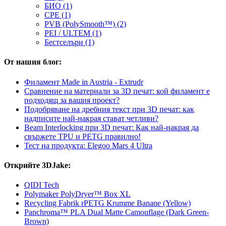
БИО (1)
CPE (1)
PVB (PolySmooth™) (2)
PEI / ULTEM (1)
Бестселъри (1)
От нашия блог:
Филамент Made in Austria - Extrudr
Сравнение на материали за 3D печат: кой филамент е
подходящ за вашия проект?
Подобряване на дребния текст при 3D печат: как
надписите най-накрая стават четливи?
Beam Interlocking при 3D печат: Как най-накрая да
свържете TPU и PETG правилно!
Тест на продукта: Elegoo Mars 4 Ultra
Открийте 3DJake:
QIDI Tech
Polymaker PolyDryer™ Box XL
Recycling Fabrik rPETG Krumme Banane (Yellow)
Panchroma™ PLA Dual Matte Camouflage (Dark Green-
Brown)