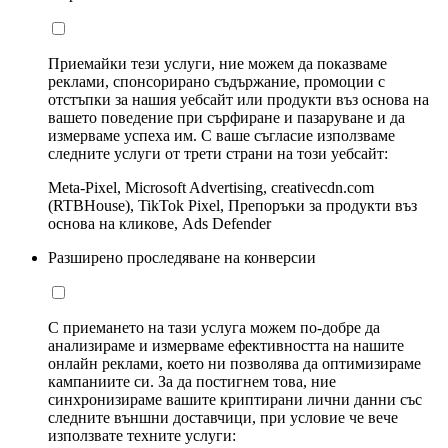
Приемайки тези услуги, ние можем да показваме
реклами, спонсорирано съдържание, промоции с
отстъпки за нашия уебсайт или продукти въз основа на
вашето поведение при сърфиране и пазаруване и да
измерваме успеха им. С ваше съгласие използваме
следните услуги от трети страни на този уебсайт:
Meta-Pixel, Microsoft Advertising, creativecdn.com
(RTBHouse), TikTok Pixel, Препоръки за продукти въз
основа на кликове, Ads Defender
Разширено проследяване на конверсии
С приемането на тази услуга можем по-добре да
анализираме и измерваме ефективността на нашите
онлайн реклами, което ни позволява да оптимизираме
кампаниите си. За да постигнем това, ние
синхронизираме вашите криптирани лични данни със
следните външни доставчици, при условие че вече
използвате техните услуги: