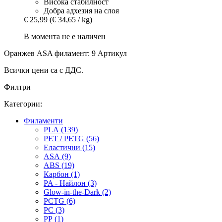
Висока стабилност
Добра адхезия на слоя
€ 25,99
(€ 34,65 / kg)
В момента не е наличен
Оранжев ASA филамент: 9 Артикул
Всички цени са с ДДС.
Филтри
Категории:
Филаменти
PLA (139)
PET / PETG (56)
Еластични (15)
ASA (9)
ABS (19)
Карбон (1)
PA - Найлон (3)
Glow-in-the-Dark (2)
PCTG (6)
PC (3)
PP (1)