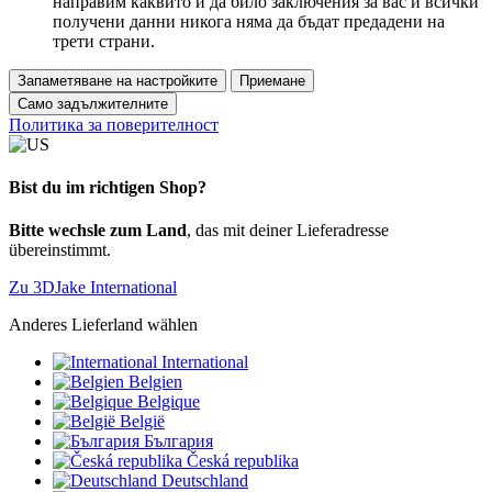
направим каквито и да било заключения за вас и всички
получени данни никога няма да бъдат предадени на
трети страни.
Запаметяване на настройките
Приемане
Само задължителните
Политика за поверителност
Bist du im richtigen Shop?
Bitte wechsle zum Land
, das mit deiner Lieferadresse
übereinstimmt.
Zu 3DJake International
Anderes Lieferland wählen
International
Belgien
Belgique
België
България
Česká republika
Deutschland