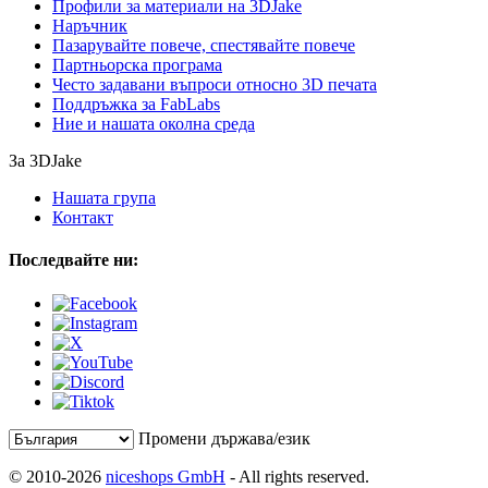
Профили за материали на 3DJake
Наръчник
Пазарувайте повече, спестявайте повече
Партньорска програма
Често задавани въпроси относно 3D печата
Поддръжка за FabLabs
Ние и нашата околна среда
За 3DJake
Нашата група
Контакт
Последвайте ни:
Промени държава/език
© 2010-2026
niceshops GmbH
- All rights reserved.