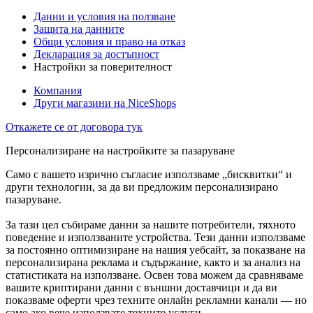
Данни и условия на ползване
Защита на данните
Общи условия и право на отказ
Декларация за достъпност
Настройки за поверителност
Компания
Други магазини на NiceShops
Откажете се от договора тук
Персонализиране на настройките за пазаруване
Само с вашето изрично съгласие използваме „бисквитки“ и
други технологии, за да ви предложим персонализирано
пазаруване.
За тази цел събираме данни за нашите потребители, тяхното
поведение и използваните устройства. Тези данни използваме
за постоянно оптимизиране на нашия уебсайт, за показване на
персонализирана реклама и съдържание, както и за анализ на
статистиката на използване. Освен това можем да сравняваме
вашите криптирани данни с външни доставчици и да ви
показваме оферти чрез техните онлайн рекламни канали — но
само ако вече използвате техните услуги.