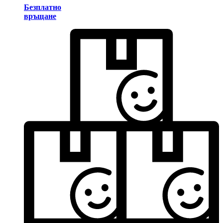
Безплатно
връщане