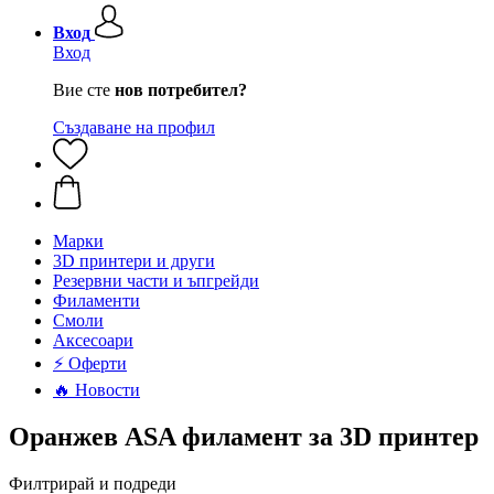
Вход
Вход
Вие сте
нов потребител?
Създаване на профил
Mарки
3D принтери и други
Резервни части и ъпгрейди
Филаменти
Смоли
Аксесоари
⚡ Оферти
🔥 Новости
Оранжев ASA филамент за 3D принтер
Филтрирай и подреди