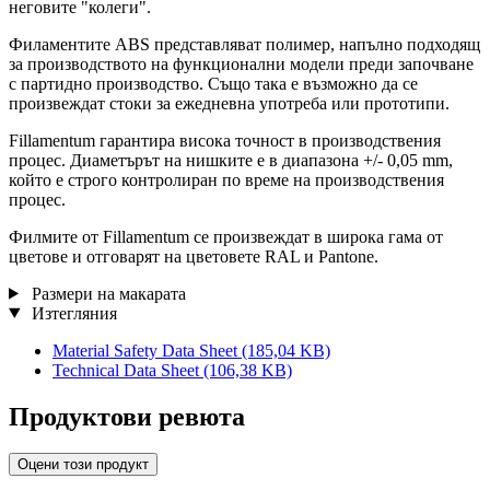
неговите "колеги".
Филаментите ABS представляват полимер, напълно подходящ
за производството на функционални модели преди започване
с партидно производство. Също така е възможно да се
произвеждат стоки за ежедневна употреба или прототипи.
Fillamentum гарантира висока точност в производствения
процес. Диаметърът на нишките е в диапазона +/- 0,05 mm,
който е строго контролиран по време на производствения
процес.
Филмите от Fillamentum се произвеждат в широка гама от
цветове и отговарят на цветовете RAL и Pantone.
Размери на макарата
Изтегляния
Material Safety Data Sheet
(185,04 KB)
Technical Data Sheet
(106,38 KB)
Продуктови ревюта
Оцени този продукт