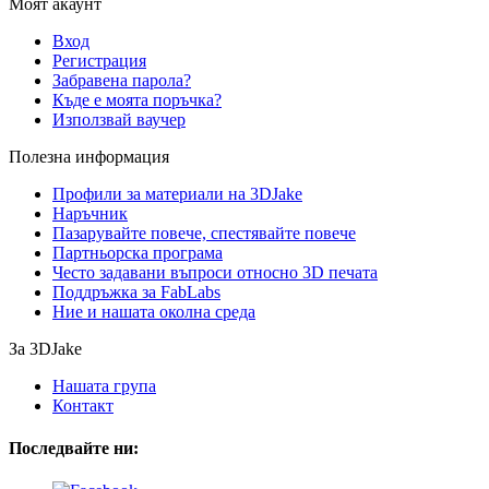
Моят акаунт
Вход
Регистрация
Забравена парола?
Къде е моята поръчка?
Използвай ваучер
Полезна информация
Профили за материали на 3DJake
Наръчник
Пазарувайте повече, спестявайте повече
Партньорска програма
Често задавани въпроси относно 3D печата
Поддръжка за FabLabs
Ние и нашата околна среда
За 3DJake
Нашата група
Контакт
Последвайте ни: