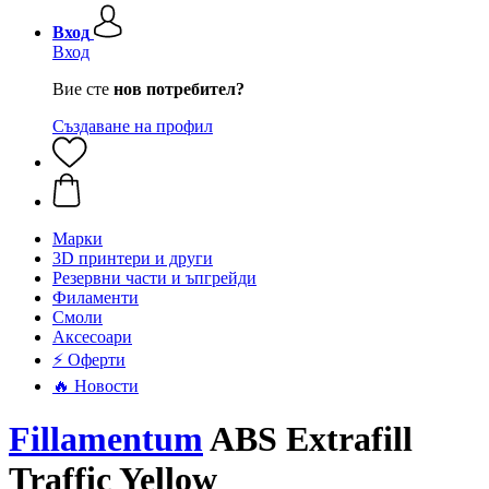
Вход
Вход
Вие сте
нов потребител?
Създаване на профил
Mарки
3D принтери и други
Резервни части и ъпгрейди
Филаменти
Смоли
Аксесоари
⚡ Оферти
🔥 Новости
Fillamentum
ABS Extrafill
Traffic Yellow