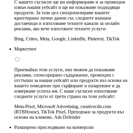
С вашето съгласие ще ви информираме и за промоции
извън нашия уебсайт и ще ви показваме подходящи
продукти. За тази цел синхронизираме вашите
криптирани лични данни със следните външни
доставчици и използваме техните канали за онлайн
реклама, ако вече използвате техните услуги:
Bing, Criteo, Meta, Google, LinkedIn, Pinterest, TikTok
Маркетинг
Приемайки тези услуги, ние можем да показваме
реклами, спонсорирано съдържание, промоции с
отстъпки за нашия уебсайт или продукти въз основа на
вашето поведение при сърфиране и пазаруване и да
измерваме успеха им. С ваше съгласие използваме
следните услуги от трети страни на този уебсайт:
Meta-Pixel, Microsoft Advertising, creativecdn.com
(RTBHouse), TikTok Pixel, Препоръки за продукти въз
основа на кликове, Ads Defender
Разширено проследяване на конверсии