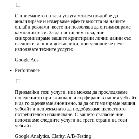
С приемането на тази услуга можем по-добре да
анализираме и измерваме ефективността на нашите
онлайн реклами, което ни позволява да оптимизираме
кампаниите си. За да постигнем това, ние
синхронизираме вашите криптирани лични данни със
следните външни доставчици, при условие че вече
използвате техните услуги:
Google Ads
Performance
Приемайки тези услуги, ние можем да проследяваме
поведението при кликване и сърфиране в нашия уебсайт
и да го оценяваме анонимно, за да оптимизираме нашия
уебсайт и непрекъснато да подобряваме цялостното
потребителско изживяване. С вашето съгласие ние
използваме следните услуги на трети страни на този
уебсайт:
Google Analytics, Clarity, A/B-Testing