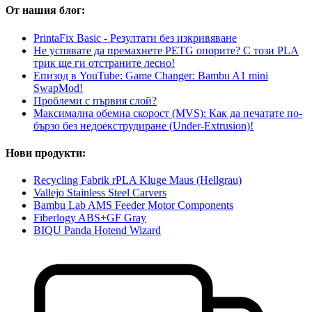
От нашия блог:
PrintaFix Basic - Резултати без изкривяване
Не успявате да премахнете PETG опорите? С този PLA
трик ще ги отстраните лесно!
Епизод в YouTube: Game Changer: Bambu A1 mini
SwapMod!
Проблеми с първия слой?
Максимална обемна скорост (MVS): Как да печатате по-
бързо без недоекструдиране (Under-Extrusion)!
Нови продукти:
Recycling Fabrik rPLA Kluge Maus (Hellgrau)
Vallejo Stainless Steel Carvers
Bambu Lab AMS Feeder Motor Components
Fiberlogy ABS+GF Gray
BIQU Panda Hotend Wizard