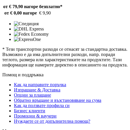
от € 79,90 нагоре
безплатно*
от € 0,00 нагоре
€ 9,90
* Тези транспортни разходи се отнасят за стандартна доставка.
Възможно е да има допълнителни разходи, напр. поради
теглото, размера или характеристиките на продуктите. Тази
информация ще намерите директно в описанието на продукта.
Помощ и поддръжка
Как да направите поръчка
Изпращане & Доставка
Опции за плащане
Обратно връщане и възстановяване на сума
Как да ползвате профила си
Бизнес клиенти
Промоции & ваучери
Нуждаете се от допълнителна помощ?