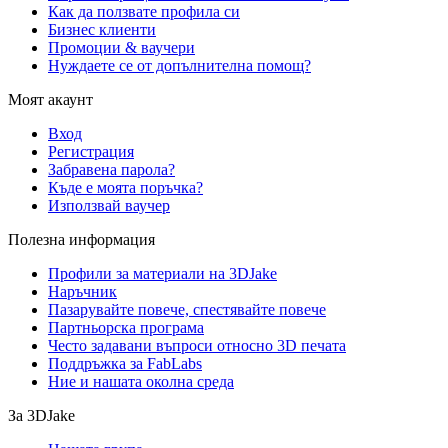
Как да ползвате профила си
Бизнес клиенти
Промоции & ваучери
Нуждаете се от допълнителна помощ?
Моят акаунт
Вход
Регистрация
Забравена парола?
Къде е моята поръчка?
Използвай ваучер
Полезна информация
Профили за материали на 3DJake
Наръчник
Пазарувайте повече, спестявайте повече
Партньорска програма
Често задавани въпроси относно 3D печата
Поддръжка за FabLabs
Ние и нашата околна среда
За 3DJake