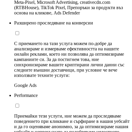
Meta-Pixel, Microsoft Advertising, creativecdn.com
(RTBHouse), TikTok Pixel, Препоръки за продукти въз
основа на кликове, Ads Defender
Разширено проследяване на конверсии
С приемането на тази услуга можем по-добре да
анализираме и измерваме ефективността на нашите
онлайн реклами, което ни позволява да оптимизираме
кампаниите си. За да постигнем това, ние
синхронизираме вашите криптирани лични данни със
следните външни доставчици, при условие че вече
използвате техните услуги:
Google Ads
Performance
Приемайки тези услуги, ние можем да проследяваме
поведението при кликване и сърфиране в нашия уебсайт
и да го оценяваме анонимно, за да оптимизираме нашия
уебсайт и непрекъснато да подобряваме цялостното