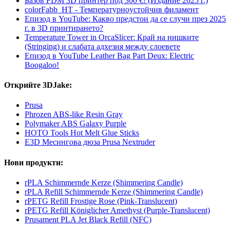
Базов FDM 3D принтер под 300 €! (Издание 2025 г.)
colorFabb_HT - Температурнoустойчив филамент
Епизод в YouTube: Какво предстои да се случи през 2025
г. в 3D принтирането?
Temperature Tower in OrcaSlicer: Край на нишките
(Stringing) и слабата адхезия между слоевете
Епизод в YouTube Leather Bag Part Deux: Electric
Boogaloo!
Открийте 3DJake:
Prusa
Phrozen ABS-like Resin Gray
Polymaker ABS Galaxy Purple
HOTO Tools Hot Melt Glue Sticks
E3D Месингова дюза Prusa Nextruder
Нови продукти:
rPLA Schimmernde Kerze (Shimmering Candle)
rPLA Refill Schimmernde Kerze (Shimmering Candle)
rPETG Refill Frostige Rose (Pink-Translucent)
rPETG Refill Königlicher Amethyst (Purple-Translucent)
Prusament PLA Jet Black Refill (NFC)