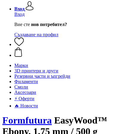
Вход
Вход
Вие сте
нов потребител?
Създаване на профил
Mарки
3D принтери и други
Резервни части и ъпгрейди
Филаменти
Смоли
Аксесоари
⚡ Оферти
🔥 Новости
Formfutura
EasyWood™
Ebony, 1,75 mm / 500 g