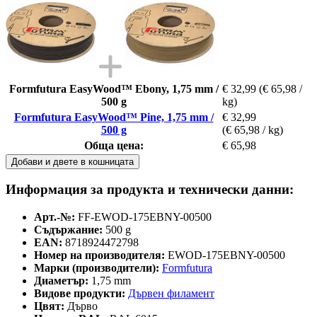
Formfutura EasyWood™ Ebony, 1,75 mm /
€ 32,99
(€ 65,98 /
500 g
kg)
Formfutura EasyWood™ Pine, 1,75 mm /
€ 32,99
500 g
(€ 65,98 / kg)
Обща цена:
€ 65,98
Добави и двете в кошницата
Информация за продукта и технически данни:
Арт.-№:
FF-EWOD-175EBNY-00500
Съдържание:
500 g
EAN:
8718924472798
Номер на производителя:
EWOD-175EBNY-00500
Марки (производители):
Formfutura
Диаметър:
1,75 mm
Видове продукти:
Дървен филамент
Цвят:
Дърво