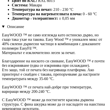
Цвят по RAL:
RAL 6015
Система:
Макара
Температура на печат:
210 - 230 °C
Температура на нагревателната плоча:
0 - 60 °C
Диаметър - толерантност:
± 0,05 мм
Описание
EasyWOOD ™ не само изглежда като истинско дърво, но
също така ухае на такова. Easy Wood ™ е уникален микс от
40% смлени дървесни частици в комбинация с доказаните
полимери EasyFil ™.
Материалът е изключително лесен за печат.
Благодарение на ниското си свиване, EasyWOOD ™ е почти
без изкривяване (едва се изкривява при охлаждане).
Ето защо, той се печата без нагряваща платформа. Ако
принтерът е снабден с такава, препоръчваме да настроите
температурата между 35-60 °C.
EasyWOOD ™ се печата най-добре при температури,
вариращи между 200-240 °C.
С EasyWOOD ™ може да постигнете красива дървена
структура. С фина шкурка може да се насладите на наистина
невероятни резултати.