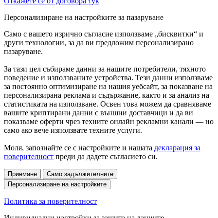
Откажете се от договора тук
Персонализиране на настройките за пазаруване
Само с вашето изрично съгласие използваме „бисквитки“ и
други технологии, за да ви предложим персонализирано
пазаруване.
За тази цел събираме данни за нашите потребители, тяхното
поведение и използваните устройства. Тези данни използваме
за постоянно оптимизиране на нашия уебсайт, за показване на
персонализирана реклама и съдържание, както и за анализ на
статистиката на използване. Освен това можем да сравняваме
вашите криптирани данни с външни доставчици и да ви
показваме оферти чрез техните онлайн рекламни канали — но
само ако вече използвате техните услуги.
Моля, запознайте се с настройките и нашата
декларация за
поверителност
преди да дадете съгласието си.
Приемане
Само задължителните
Персонализиране на настройките
Политика за поверителност
Индивидуални настройки за защита на данните