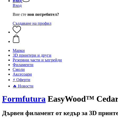
Вход
Вход
Вие сте
нов потребител?
Създаване на профил
Mарки
3D принтери и други
Резервни части и ъпгрейди
Филаменти
Смоли
Аксесоари
⚡ Оферти
🔥 Новости
Formfutura
EasyWood™ Cedar, 
Дървен филамент от кедър за 3D принт