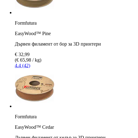
Formfutura
EasyWood™ Pine
Дървен филамент от бор за 3D принтери
€ 32,99
(€ 65,98 / kg)
4.4 (42)
Formfutura
EasyWood™ Cedar
Дървен филамент от кедър за 3D принтери