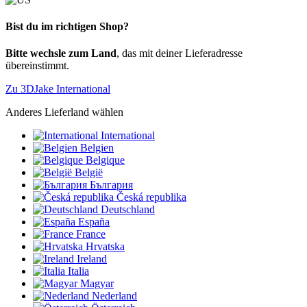
Bist du im richtigen Shop?
Bitte wechsle zum Land
, das mit deiner Lieferadresse
übereinstimmt.
Zu 3DJake International
Anderes Lieferland wählen
International
Belgien
Belgique
België
България
Česká republika
Deutschland
España
France
Hrvatska
Ireland
Italia
Magyar
Nederland