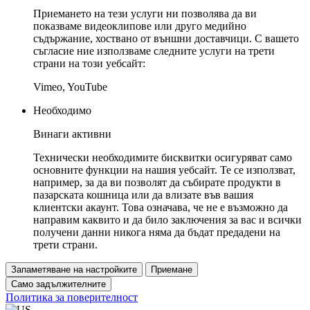
Приемането на тези услуги ни позволява да ви
показваме видеоклипове или друго медийно
съдържание, хоствано от външни доставчици. С вашето
съгласие ние използваме следните услуги на трети
страни на този уебсайт:
Vimeo, YouTube
Необходимо
Винаги активни
Технически необходимите бисквитки осигуряват само
основните функции на нашия уебсайт. Те се използват,
например, за да ви позволят да събирате продукти в
пазарската кошница или да влизате във вашия
клиентски акаунт. Това означава, че не е възможно да
направим каквито и да било заключения за вас и всички
получени данни никога няма да бъдат предадени на
трети страни.
Запаметяване на настройките
Приемане
Само задължителните
Политика за поверителност