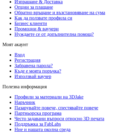
Изпращане & Доставка
Опции за плащане
Обратно връщане и възстановяване на сума
Как да ползвате профила си
Бизнес клиенти
Промоции & ваучери
Нуждаете се от допълнителна помощ?
Моят акаунт
Вход
Регистрация
Забравена парола?
Къде е моята поръчка?
Използвай ваучер
Полезна информация
Профили за материали на 3DJake
Наръчник
Пазарувайте повече, спестявайте повече
Партньорска програма
Често задавани въпроси относно 3D печата
Поддръжка за FabLabs
Ние и нашата околна среда