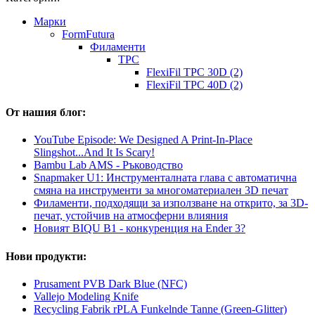
Mарки
FormFutura
Филаменти
TPC
FlexiFil TPC 30D (2)
FlexiFil TPC 40D (2)
От нашия блог:
YouTube Episode: We Designed A Print-In-Place
Slingshot...And It Is Scary!
Bambu Lab AMS - Ръководство
Snapmaker U1: Инструменталната глава с автоматична
смяна на инструменти за многоматериален 3D печат
Филаменти, подходящи за използване на открито, за 3D-
печат, устойчив на атмосферни влияния
Новият BIQU B1 - конкуренция на Ender 3?
Нови продукти:
Prusament PVB Dark Blue (NFC)
Vallejo Modeling Knife
Recycling Fabrik rPLA Funkelnde Tanne (Green-Glitter)