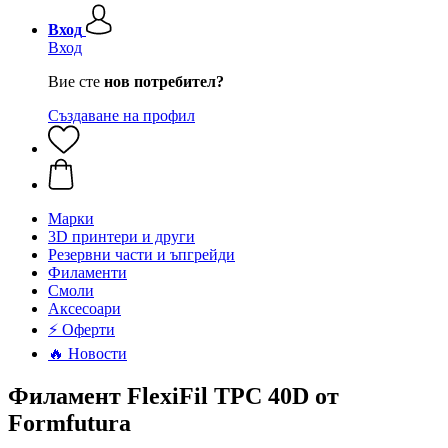
Вход
Вход
Вие сте
нов потребител?
Създаване на профил
Mарки
3D принтери и други
Резервни части и ъпгрейди
Филаменти
Смоли
Аксесоари
⚡ Оферти
🔥 Новости
Филамент FlexiFil TPC 40D от
Formfutura