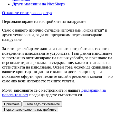
Други магазини на NiceShops
Откажете се от договора тук
Персонализиране на настройките за пазаруване
Само с вашето изрично съгласие използваме „бисквитки“ и
други технологии, за да ви предложим персонализирано
пазаруване.
За тази цел събираме данни за нашите потребители, тяхното
поведение и използваните устройства. Тези данни използваме
за постоянно оптимизиране на нашия уебсайт, за показване на
персонализирана реклама и съдържание, както и за анализ на
статистиката на използване. Освен това можем да сравняваме
вашите криптирани данни с външни доставчици и да ви
показваме оферти чрез техните онлайн рекламни канали — но
само ако вече използвате техните услуги.
Моля, запознайте се с настройките и нашата
декларация за
поверителност
преди да дадете съгласието си.
Приемане
Само задължителните
Персонализиране на настройките