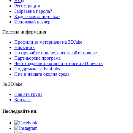
Вход
Регистрация
Забравена парола?
Къде е моята поръчка?
Използвай ваучер
Полезна информация
Профили за материали на 3DJake
Наръчник
Пазарувайте повече, спестявайте повече
Партньорска програма
Често задавани въпроси относно 3D печата
Поддръжка за FabLabs
Ние и нашата околна среда
За 3DJake
Нашата група
Контакт
Последвайте ни: