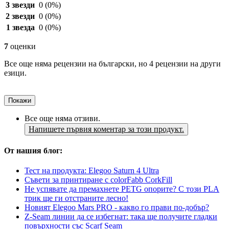
3 звезди
0
(0%)
2 звезди
0
(0%)
1 звезда
0
(0%)
7
оценки
Все още няма рецензии на български, но 4 рецензии на други
езици.
Покажи
Все още няма отзиви.
Напишете първия коментар за този продукт.
От нашия блог:
Тест на продукта: Elegoo Saturn 4 Ultra
Съвети за принтиране с colorFabb CorkFill
Не успявате да премахнете PETG опорите? С този PLA
трик ще ги отстраните лесно!
Новият Elegoo Mars PRO - какво го прави по-добър?
Z-Seam линии да се избегнат: така ще получите гладки
повърхности със Scarf Seam