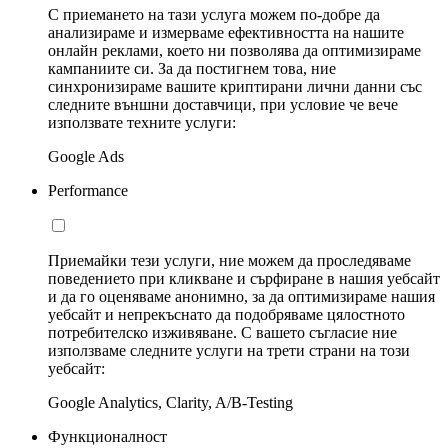
С приемането на тази услуга можем по-добре да
анализираме и измерваме ефективността на нашите
онлайн реклами, което ни позволява да оптимизираме
кампаниите си. За да постигнем това, ние
синхронизираме вашите криптирани лични данни със
следните външни доставчици, при условие че вече
използвате техните услуги:
Google Ads
Performance
Приемайки тези услуги, ние можем да проследяваме
поведението при кликване и сърфиране в нашия уебсайт
и да го оценяваме анонимно, за да оптимизираме нашия
уебсайт и непрекъснато да подобряваме цялостното
потребителско изживяване. С вашето съгласие ние
използваме следните услуги на трети страни на този
уебсайт:
Google Analytics, Clarity, A/B-Testing
Функционалност