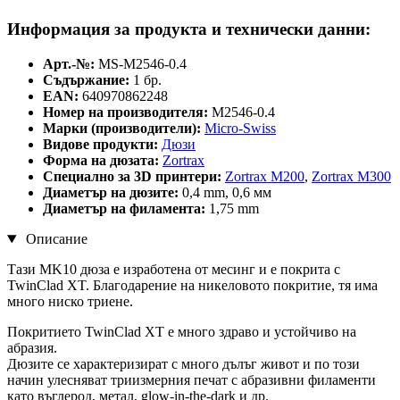
Информация за продукта и технически данни:
Арт.-№:
MS-M2546-0.4
Съдържание:
1 бр.
EAN:
640970862248
Номер на производителя:
M2546-0.4
Марки (производители):
Micro-Swiss
Видове продукти:
Дюзи
Форма на дюзата:
Zortrax
Специално за 3D принтери:
Zortrax M200
,
Zortrax M300
Диаметър на дюзите:
0,4 mm, 0,6 мм
Диаметър на филамента:
1,75 mm
Описание
Тази MK10 дюза е изработена от месинг и е покрита с
TwinClad XT. Благодарение на никеловото покритие, тя има
много ниско триене.
Покритието TwinClad XT е много здраво и устойчиво на
абразия.
Дюзите се характеризират с много дълъг живот и по този
начин улесняват триизмерния печат с абразивни филаменти
като въглерод, метал, glow-in-the-dark и др.