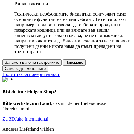
Винаги активни
Технически необходимите бисквитки осигуряват само
основните функции на нашия уебсайт. Те се използват,
например, за да ви позволят да събирате продукти в
пазарската кошница или да влизате във вашия
клиентски акаунт. Това означава, че не е възможно да
направим каквито и да било заключения за вас и всички
получени данни никога няма да бъдат предадени на
трети страни.
Запаметяване на настройките
Приемане
Само задължителните
Политика за поверителност
Bist du im richtigen Shop?
Bitte wechsle zum Land
, das mit deiner Lieferadresse
übereinstimmt.
Zu 3DJake International
Anderes Lieferland wählen