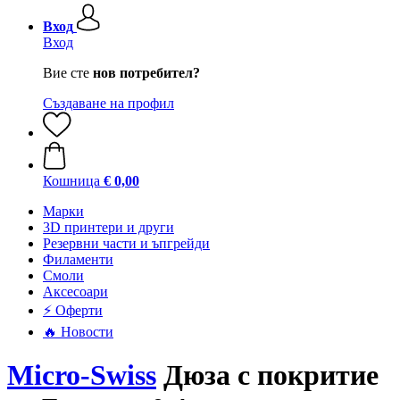
Вход
Вход
Вие сте
нов потребител?
Създаване на профил
Кошница
€ 0,00
Mарки
3D принтери и други
Резервни части и ъпгрейди
Филаменти
Смоли
Аксесоари
⚡ Оферти
🔥 Новости
Micro-Swiss
Дюза с покритие