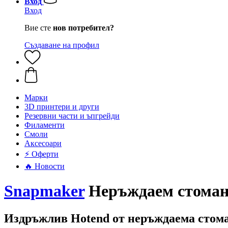
Вход
Вход
Вие сте
нов потребител?
Създаване на профил
Mарки
3D принтери и други
Резервни части и ъпгрейди
Филаменти
Смоли
Аксесоари
⚡ Оферти
🔥 Новости
Snapmaker
Неръждаем стомане
Издръжлив Hotend от неръждаема стома