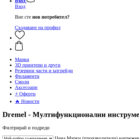
Вход
Вход
Вие сте
нов потребител?
Създаване на профил
Mарки
3D принтери и други
Резервни части и ъпгрейди
Филаменти
Смоли
Аксесоари
⚡ Оферти
🔥 Новости
Dremel - Мултифункционални инструм
Филтрирай и подреди
Цена
Марки (производители)
напрежен