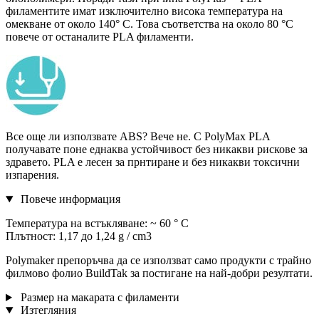
филаментите имат изключително висока температура на
омекване от около 140° С. Това съответства на около 80 °C
повече от останалите PLA филаменти.
Все още ли използвате ABS? Вече не. С PolyMax PLA
получавате поне еднаква устойчивост без никакви рискове за
здравето. PLA е лесен за прнтиране и без никакви токсични
изпарения.
Повече информация
Температура на встъкляване: ~ 60 ° C
Плътност: 1,17 до 1,24 g / cm3
Polymaker препоръчва да се използват само продукти с трайно
филмово фолио BuildTak за постигане на най-добри резултати.
Размер на макарата с филаменти
Изтегляния