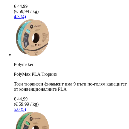
€ 44,99
(€ 59,99 / kg)
4.3 (4)
Polymaker
PolyMax PLA Tюркиз
Този тюркизен филамент има 9 пъти по-голям капацитет
от конвенционалните PLA
€ 44,99
(€ 59,99 / kg)
5.0 (5)