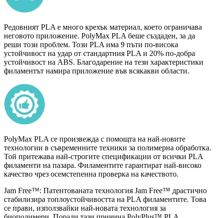
Редовният PLA е много крехък материал, което ограничава
неговото приложение. PolyMax PLA беше създаден, за да
реши този проблем. Този PLA има 9 пъти по-висока
устойчивост на удар от стандартния PLA и 20% по-добра
устойчивост на ABS. Благодарение на тези характеристики
филаментът намира приложение във всякакви области.
PolyMax PLA се произвежда с помощта на най-новите
технологии в съвременните техники за полимерна обработка.
Той притежава най-строгите спецификации от всички PLA
филаменти на пазара. Филаментите гарантират най-високо
качество чрез осемстепенна проверка на качеството.
Jam Free™: Патентованата технология Jam Free™ драстично
стабилизира топлоустойчивостта на PLA филаментите. Това
се прави, използвайки най-новата технология за
биополимери. Поради тази причина PolyPlus™ PLA