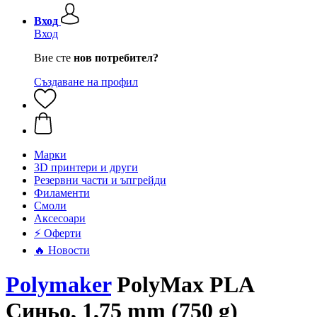
Вход
Вход
Вие сте
нов потребител?
Създаване на профил
Mарки
3D принтери и други
Резервни части и ъпгрейди
Филаменти
Смоли
Аксесоари
⚡ Оферти
🔥 Новости
Polymaker
PolyMax PLA
Синьо, 1,75 mm (750 g)