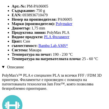
Арт.-№:
PM-PA06005
Съдържание:
750 g
EAN:
6938936710479
Номер на производителя:
PA06005
Марки (производители):
Polymaker
Диаметър:
1,75 mm
Продуктова линия:
PolyMax PLA
Видове продукти:
PLA Филамент
Цвят:
Син
съвместимост:
Bambu Lab AMS*
Система:
Макара
Температура на печат:
190 - 230 °C
Температура на нагревателната плоча:
25 - 60 °C
Описание
PolyMax's™ PLA е специален PLA за всички FFF / FDM 3D
принтери. Филаментът е произведен с помощта на
патентованата технология Jam Free™, която позволява
безпроблемно принтиране.