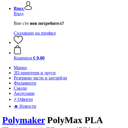
Вход
Вход
Вие сте
нов потребител?
Създаване на профил
Кошница
€ 0,00
Mарки
3D принтери и други
Резервни части и ъпгрейди
Филаменти
Смоли
Аксесоари
⚡ Оферти
🔥 Новости
Polymaker
PolyMax PLA