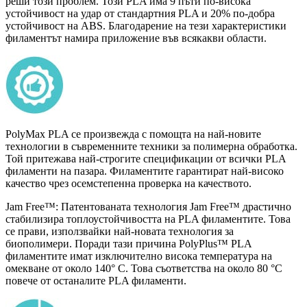
реши този проблем. Този PLA има 9 пъти по-висока
устойчивост на удар от стандартния PLA и 20% по-добра
устойчивост на ABS. Благодарение на тези характеристики
филаментът намира приложение във всякакви области.
PolyMax PLA се произвежда с помощта на най-новите
технологии в съвременните техники за полимерна обработка.
Той притежава най-строгите спецификации от всички PLA
филаменти на пазара. Филаментите гарантират най-високо
качество чрез осемстепенна проверка на качеството.
Jam Free™: Патентованата технология Jam Free™ драстично
стабилизира топлоустойчивостта на PLA филаментите. Това
се прави, използвайки най-новата технология за
биополимери. Поради тази причина PolyPlus™ PLA
филаментите имат изключително висока температура на
омекване от около 140° С. Това съответства на около 80 °C
повече от останалите PLA филаменти.