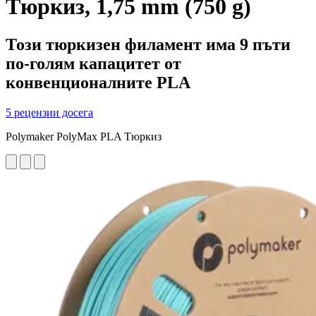
Tюркиз, 1,75 mm (750 g)
Този тюркизен филамент има 9 пъти
по-голям капацитет от
конвенционалните PLA
5 рецензии досега
Polymaker PolyMax PLA Tюркиз