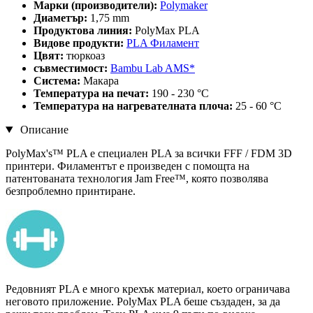
Марки (производители):
Polymaker
Диаметър:
1,75 mm
Продуктова линия:
PolyMax PLA
Видове продукти:
PLA Филамент
Цвят:
тюркоаз
съвместимост:
Bambu Lab AMS*
Система:
Макара
Температура на печат:
190 - 230 °C
Температура на нагревателната плоча:
25 - 60 °C
Описание
PolyMax's™ PLA е специален PLA за всички FFF / FDM 3D
принтери. Филаментът е произведен с помощта на
патентованата технология Jam Free™, която позволява
безпроблемно принтиране.
Редовният PLA е много крехък материал, което ограничава
неговото приложение. PolyMax PLA беше създаден, за да