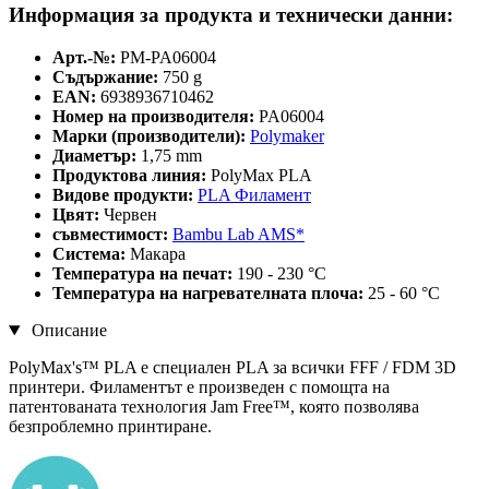
Информация за продукта и технически данни:
Арт.-№:
PM-PA06004
Съдържание:
750 g
EAN:
6938936710462
Номер на производителя:
PA06004
Марки (производители):
Polymaker
Диаметър:
1,75 mm
Продуктова линия:
PolyMax PLA
Видове продукти:
PLA Филамент
Цвят:
Червен
съвместимост:
Bambu Lab AMS*
Система:
Макара
Температура на печат:
190 - 230 °C
Температура на нагревателната плоча:
25 - 60 °C
Описание
PolyMax's™ PLA е специален PLA за всички FFF / FDM 3D
принтери. Филаментът е произведен с помощта на
патентованата технология Jam Free™, която позволява
безпроблемно принтиране.