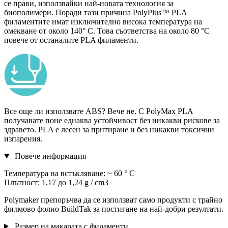
се прави, използвайки най-новата технология за
биополимери. Поради тази причина PolyPlus™ PLA
филаментите имат изключително висока температура на
омекване от около 140° С. Това съответства на около 80 °C
повече от останалите PLA филаменти.
Все още ли използвате ABS? Вече не. С PolyMax PLA
получавате поне еднаква устойчивост без никакви рискове за
здравето. PLA е лесен за прнтиране и без никакви токсични
изпарения.
Повече информация
Температура на встъкляване: ~ 60 ° C
Плътност: 1,17 до 1,24 g / cm3
Polymaker препоръчва да се използват само продукти с трайно
филмово фолио BuildTak за постигане на най-добри резултати.
Размер на макарата с филаменти