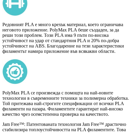
Редовният PLA е много крехък материал, което ограничава
неговото приложение. PolyMax PLA беше създаден, за да
реши този проблем. Този PLA има 9 пъти по-висока
устойчивост на удар от стандартния PLA и 20% по-добра
устойчивост на ABS. Благодарение на тези характеристики
филаментът намира приложение във всякакви области.
PolyMax PLA се произвежда с помощта на най-новите
технологии в съвременните техники за полимерна обработка.
Той притежава най-строгите спецификации от всички PLA
филаменти на пазара. Филаментите гарантират най-високо
качество чрез осемстепенна проверка на качеството.
Jam Free™: Патентованата технология Jam Free™ драстично
стабилизира топлоустойчивостта на PLA филаментите. Това