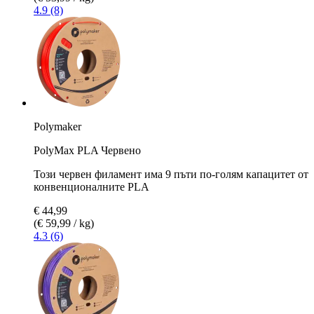
4.9 (8)
Polymaker
PolyMax PLA Червено
Този червен филамент има 9 пъти по-голям капацитет от
конвенционалните PLA
€ 44,99
(€ 59,99 / kg)
4.3 (6)