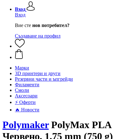
Вход
Вход
Вие сте
нов потребител?
Създаване на профил
Mарки
3D принтери и други
Резервни части и ъпгрейди
Филаменти
Смоли
Аксесоари
⚡ Оферти
🔥 Новости
Polymaker
PolyMax PLA
Червено, 1,75 mm (750 g)