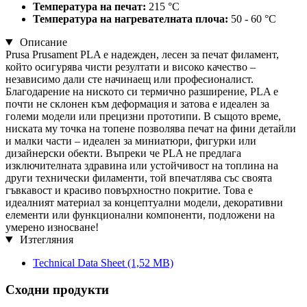
Температура на печат:
215 °C
Температура на нагревателната плоча:
50 - 60 °C
Описание
Prusa Prusament PLA е надежден, лесен за печат филамент,
който осигурява чисти резултати и високо качество –
независимо дали сте начинаещ или професионалист.
Благодарение на ниското си термично разширение, PLA е
почти не склонен към деформация и затова е идеален за
големи модели или прецизни прототипи. В същото време,
ниската му точка на топене позволява печат на фини детайли
и малки части – идеален за миниатюри, фигурки или
дизайнерски обекти. Въпреки че PLA не предлага
изключителната здравина или устойчивост на топлина на
други технически филаменти, той впечатлява със своята
гъвкавост и красиво повърхностно покритие. Това е
идеалният материал за концептуални модели, декоративни
елементи или функционални компоненти, подложени на
умерено износване!
Изтегляния
Technical Data Sheet
(1,52 MB)
Сходни продукти