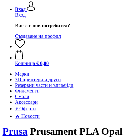
Вход
Вход
Вие сте
нов потребител?
Създаване на профил
Кошница
€ 0,00
Mарки
3D принтери и други
Резервни части и ъпгрейди
Филаменти
Смоли
Аксесоари
⚡ Оферти
🔥 Новости
Prusa
Prusament PLA Opal