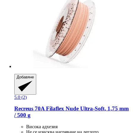
Добавяне
5.0 (2)
Recreus
70A Filaflex Nude Ultra-​Soft, 1,75 mm
/ 500 g
Висока адхезия
Не се изисква нагряване на леглото