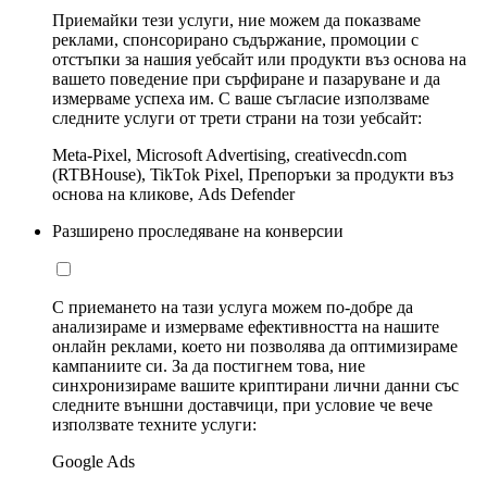
Приемайки тези услуги, ние можем да показваме
реклами, спонсорирано съдържание, промоции с
отстъпки за нашия уебсайт или продукти въз основа на
вашето поведение при сърфиране и пазаруване и да
измерваме успеха им. С ваше съгласие използваме
следните услуги от трети страни на този уебсайт:
Meta-Pixel, Microsoft Advertising, creativecdn.com
(RTBHouse), TikTok Pixel, Препоръки за продукти въз
основа на кликове, Ads Defender
Разширено проследяване на конверсии
С приемането на тази услуга можем по-добре да
анализираме и измерваме ефективността на нашите
онлайн реклами, което ни позволява да оптимизираме
кампаниите си. За да постигнем това, ние
синхронизираме вашите криптирани лични данни със
следните външни доставчици, при условие че вече
използвате техните услуги:
Google Ads