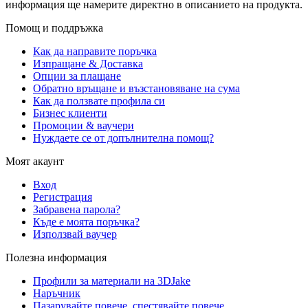
информация ще намерите директно в описанието на продукта.
Помощ и поддръжка
Как да направите поръчка
Изпращане & Доставка
Опции за плащане
Обратно връщане и възстановяване на сума
Как да ползвате профила си
Бизнес клиенти
Промоции & ваучери
Нуждаете се от допълнителна помощ?
Моят акаунт
Вход
Регистрация
Забравена парола?
Къде е моята поръчка?
Използвай ваучер
Полезна информация
Профили за материали на 3DJake
Наръчник
Пазарувайте повече, спестявайте повече