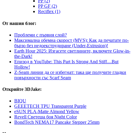
PP (2)
PP GF (2)
Reciflex (1)
От нашия блог:
Проблеми с първия слой?
Максимална обемна скорост (MVS): Как да печатате по-
бързо без недоекструдиране (Under-Extrusion)!
Earth Hour 2025: Изгасете светлините, включете Glow-in-
the-Dark!
Епизод в YouTube: This Part Is Strong And Stiff....But
Hollow!
Z-Seam линии да се избегнат: така ще получите гладки
повърхности със Scarf Seam
Открийте 3DJake:
BIQU
GEEETECH TPU Transparent Purple
eSUN PLA-Matte Almond Yellow
Revell Светеща боя Night Color
BondTech NEMA17 Pancake Stepper 25mm