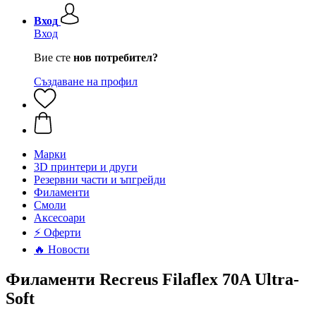
Вход
Вход
Вие сте
нов потребител?
Създаване на профил
Mарки
3D принтери и други
Резервни части и ъпгрейди
Филаменти
Смоли
Аксесоари
⚡ Оферти
🔥 Новости
Филаменти Recreus Filaflex 70A Ultra-
Soft