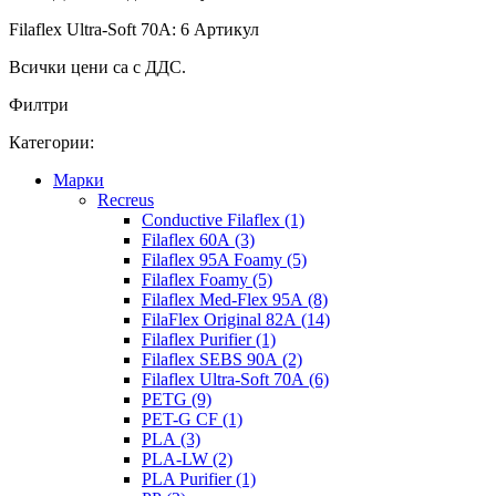
Filaflex Ultra-Soft 70A: 6 Артикул
Всички цени са с ДДС.
Филтри
Категории:
Mарки
Recreus
Conductive Filaflex (1)
Filaflex 60A (3)
Filaflex 95A Foamy (5)
Filaflex Foamy (5)
Filaflex Med-Flex 95A (8)
FilaFlex Original 82A (14)
Filaflex Purifier (1)
Filaflex SEBS 90A (2)
Filaflex Ultra-Soft 70A (6)
PETG (9)
PET-G CF (1)
PLA (3)
PLA-LW (2)
PLA Purifier (1)