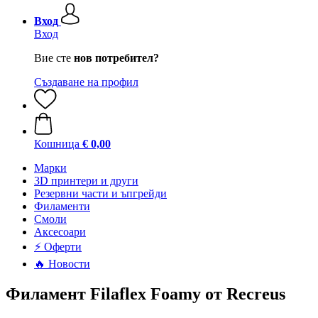
Вход
Вход
Вие сте
нов потребител?
Създаване на профил
Кошница
€ 0,00
Mарки
3D принтери и други
Резервни части и ъпгрейди
Филаменти
Смоли
Аксесоари
⚡ Оферти
🔥 Новости
Филамент Filaflex Foamy от Recreus