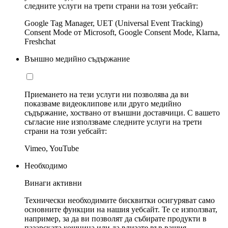
следните услуги на трети страни на този уебсайт:
Google Tag Manager, UET (Universal Event Tracking)
Consent Mode от Microsoft, Google Consent Mode, Klarna,
Freshchat
Външно медийно съдържание
Приемането на тези услуги ни позволява да ви
показваме видеоклипове или друго медийно
съдържание, хоствано от външни доставчици. С вашето
съгласие ние използваме следните услуги на трети
страни на този уебсайт:
Vimeo, YouTube
Необходимо
Винаги активни
Технически необходимите бисквитки осигуряват само
основните функции на нашия уебсайт. Те се използват,
например, за да ви позволят да събирате продукти в
пазарската кошница или да влизате във вашия