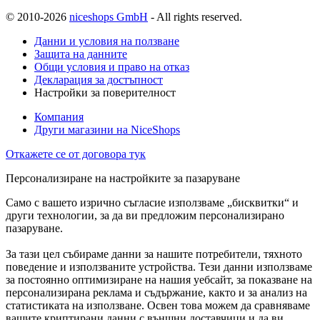
© 2010-2026
niceshops GmbH
- All rights reserved.
Данни и условия на ползване
Защита на данните
Общи условия и право на отказ
Декларация за достъпност
Настройки за поверителност
Компания
Други магазини на NiceShops
Откажете се от договора тук
Персонализиране на настройките за пазаруване
Само с вашето изрично съгласие използваме „бисквитки“ и
други технологии, за да ви предложим персонализирано
пазаруване.
За тази цел събираме данни за нашите потребители, тяхното
поведение и използваните устройства. Тези данни използваме
за постоянно оптимизиране на нашия уебсайт, за показване на
персонализирана реклама и съдържание, както и за анализ на
статистиката на използване. Освен това можем да сравняваме
вашите криптирани данни с външни доставчици и да ви