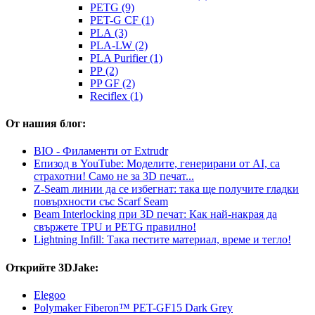
PETG (9)
PET-G CF (1)
PLA (3)
PLA-LW (2)
PLA Purifier (1)
PP (2)
PP GF (2)
Reciflex (1)
От нашия блог:
BIO - Филаменти от Extrudr
Епизод в YouTube: Моделите, генерирани от AI, са
страхотни! Само не за 3D печат...
Z-Seam линии да се избегнат: така ще получите гладки
повърхности със Scarf Seam
Beam Interlocking при 3D печат: Как най-накрая да
свържете TPU и PETG правилно!
Lightning Infill: Така пестите материал, време и тегло!
Открийте 3DJake:
Elegoo
Polymaker Fiberon™ PET-GF15 Dark Grey