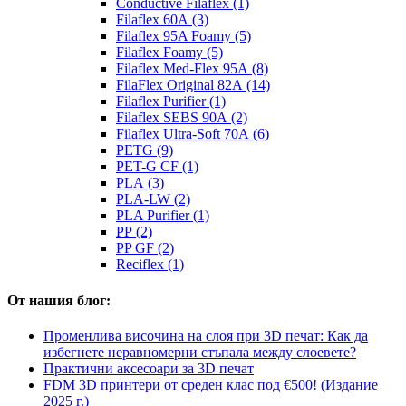
Conductive Filaflex (1)
Filaflex 60A (3)
Filaflex 95A Foamy (5)
Filaflex Foamy (5)
Filaflex Med-Flex 95A (8)
FilaFlex Original 82A (14)
Filaflex Purifier (1)
Filaflex SEBS 90A (2)
Filaflex Ultra-Soft 70A (6)
PETG (9)
PET-G CF (1)
PLA (3)
PLA-LW (2)
PLA Purifier (1)
PP (2)
PP GF (2)
Reciflex (1)
От нашия блог:
Променлива височина на слоя при 3D печат: Как да
избегнете неравномерни стъпала между слоевете?
Практични аксесоари за 3D печат
FDM 3D принтери от среден клас под €500! (Издание
2025 г.)