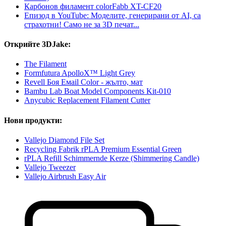
Карбонов филамент colorFabb XT-CF20
Епизод в YouTube: Моделите, генерирани от AI, са
страхотни! Само не за 3D печат...
Открийте 3DJake:
The Filament
Formfutura ApolloX™ Light Grey
Revell Боя Емаil Color - жълто, мат
Bambu Lab Boat Model Components Kit-010
Anycubic Replacement Filament Cutter
Нови продукти:
Vallejo Diamond File Set
Recycling Fabrik rPLA Premium Essential Green
rPLA Refill Schimmernde Kerze (Shimmering Candle)
Vallejo Tweezer
Vallejo Airbrush Easy Air