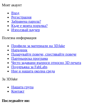
Моят акаунт
Вход
Регистрация
Забравена парола?
Къде е моята поръчка?
Използвай ваучер
Полезна информация
Профили за материали на 3DJake
Наръчник
Пазарувайте повече, спестявайте повече
Партньорска програма
Често задавани въпроси относно 3D печата
Поддръжка за FabLabs
Ние и нашата околна среда
За 3DJake
Нашата група
Контакт
Последвайте ни: