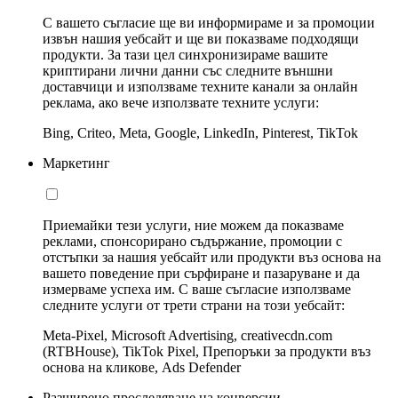
С вашето съгласие ще ви информираме и за промоции
извън нашия уебсайт и ще ви показваме подходящи
продукти. За тази цел синхронизираме вашите
криптирани лични данни със следните външни
доставчици и използваме техните канали за онлайн
реклама, ако вече използвате техните услуги:
Bing, Criteo, Meta, Google, LinkedIn, Pinterest, TikTok
Маркетинг
Приемайки тези услуги, ние можем да показваме
реклами, спонсорирано съдържание, промоции с
отстъпки за нашия уебсайт или продукти въз основа на
вашето поведение при сърфиране и пазаруване и да
измерваме успеха им. С ваше съгласие използваме
следните услуги от трети страни на този уебсайт:
Meta-Pixel, Microsoft Advertising, creativecdn.com
(RTBHouse), TikTok Pixel, Препоръки за продукти въз
основа на кликове, Ads Defender
Разширено проследяване на конверсии