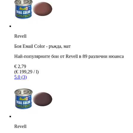
Revell
Боя Емаil Color - ръжда, мат
Най-популярните бои от Revell в 89 различни нюанса
€ 2,79
(€ 199,29 / l)
5.0 (3)
Revell