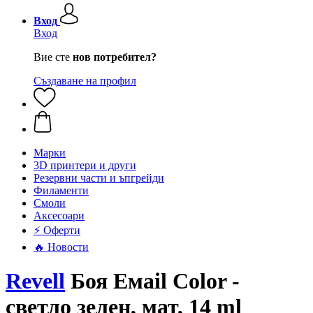
Вход
Вход
Вие сте
нов потребител?
Създаване на профил
Mарки
3D принтери и други
Резервни части и ъпгрейди
Филаменти
Смоли
Аксесоари
⚡ Оферти
🔥 Новости
Revell
Боя Емаil Color -
светло зелен, мат, 14 ml