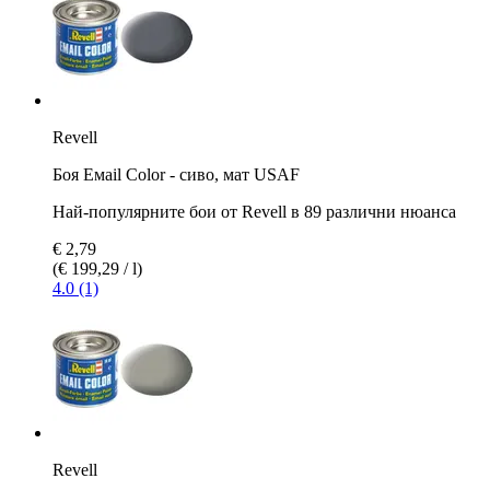
Revell
Боя Емаil Color - сиво, мат USAF
Най-популярните бои от Revell в 89 различни нюанса
€ 2,79
(€ 199,29 / l)
4.0 (1)
Revell