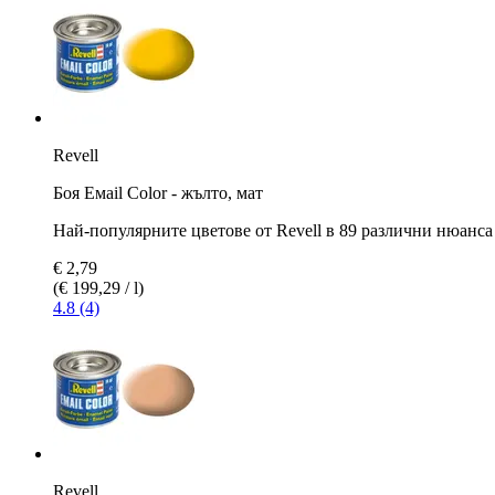
Revell
Боя Емаil Color - жълто, мат
Най-популярните цветове от Revell в 89 различни нюанса
€ 2,79
(€ 199,29 / l)
4.8 (4)
Revell