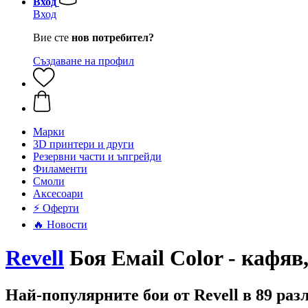
Вход
Вход
Вие сте
нов потребител?
Създаване на профил
Mарки
3D принтери и други
Резервни части и ъпгрейди
Филаменти
Смоли
Аксесоари
⚡ Оферти
🔥 Новости
Revell
Боя Емаil Color - кафяв,
Най-популярните бои от Revell в 89 ра