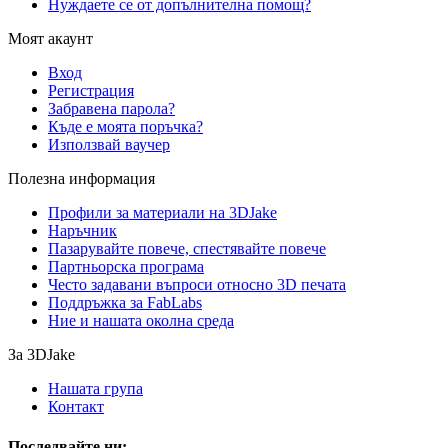
Нуждаете се от допълнителна помощ?
Моят акаунт
Вход
Регистрация
Забравена парола?
Къде е моята поръчка?
Използвай ваучер
Полезна информация
Профили за материали на 3DJake
Наръчник
Пазарувайте повече, спестявайте повече
Партньорска програма
Често задавани въпроси относно 3D печата
Поддръжка за FabLabs
Ние и нашата околна среда
За 3DJake
Нашата група
Контакт
Последвайте ни: