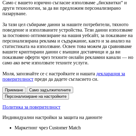
Само с вашето изрично съгласие използваме „бисквитки“ и
други технологии, за да ви предложим персонализирано
пазаруване.
За тази цел събираме данни за нашите потребители, тяхното
поведение и използваните устройства. Тези данни използваме
за постоянно оптимизиране на нашия уебсайт, за показване на
персонализирана реклама и съдържание, както и за анализ на
статистиката на използване. Освен това можем да сравняваме
вашите криптирани данни с външни доставчици и да ви
показваме оферти чрез техните онлайн рекламни канали — но
само ако вече използвате техните услуги.
Моля, запознайте се с настройките и нашата
декларация за
поверителност
преди да дадете съгласието си.
Приемане
Само задължителните
Персонализиране на настройките
Политика за поверителност
Индивидуални настройки за защита на данните
Маркетинг чрез Customer Match