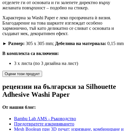
отделете ги от основата и ги залепете директно върху
желаната повърхност – подобно на стикер.
Характерна за Washi Paper е леко прозрачната ѝ визия.
Благодарение на това шарките изглеждат особено
хармонично, тъй като деликатно се сливат с основата и
създават мек, декоративен ефект.
►
Размер:
305 x 305 mm;
Дебелина на материала:
0,15 mm
В комплекта са включени:
3 x листа (по 3 дизайна на лист)
Оцени този продукт
рецензии на български за Silhouette
Adhesive Washi Paper
От нашия блог:
Bambu Lab AMS - Ръководство
Предотвратете изкривяването
Mesh Boolean при 3D печат: изрязване, комбиниране и