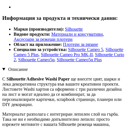
Информация за продукта и технически данни:
Марки (производители):
Silhouette
Видове продукти:
Материали и консумативи
,
Аксесоари за режещи плотери
Област на приложение:
Плотери за рязане
Специално за устройства:
Silhouette Cameo 5
,
Silhouette
Cameo 5 Plus
,
Silhouette Cameo Pro MK-II
,
Silhouette Curio
2
,
Silhouette Cameo5α
,
Silhouette Cameo5α Plus
Описание
С
Silhouette Adhesive Washi Paper
ще внесете цвят, шарки и
лека декоративна структура във вашите креативни проекти.
Листовете Washi хартия са оформени с три различни дизайна
на лист и могат идеално да се комбинират, за да
персонализирате картички, scrapbook страници, планери или
DIY декорации.
Материалът разполага с интегриран лепилен слой на гърба.
Така не ви е необходимо допълнително лепило: просто
изрежете мотивите с вашата Silhouette режеща машина,