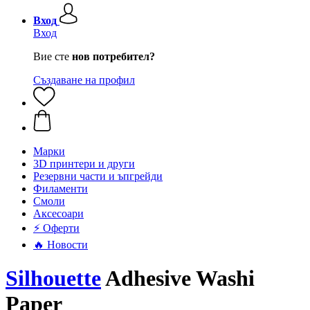
Вход
Вход
Вие сте
нов потребител?
Създаване на профил
Mарки
3D принтери и други
Резервни части и ъпгрейди
Филаменти
Смоли
Аксесоари
⚡ Оферти
🔥 Новости
Silhouette
Adhesive Washi
Paper