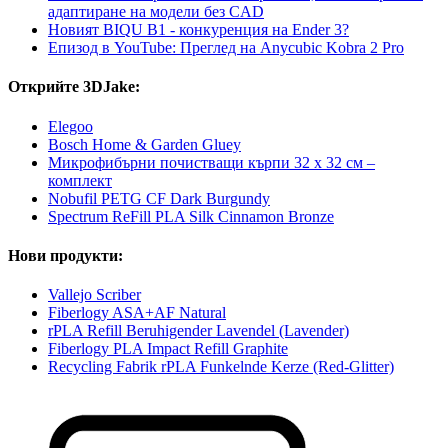
адаптиране на модели без CAD
Новият BIQU B1 - конкуренция на Ender 3?
Епизод в YouTube: Преглед на Anycubic Kobra 2 Pro
Открийте 3DJake:
Elegoo
Bosch Home & Garden Gluey
Микрофибърни почистващи кърпи 32 x 32 см –
комплект
Nobufil PETG CF Dark Burgundy
Spectrum ReFill PLA Silk Cinnamon Bronze
Нови продукти:
Vallejo Scriber
Fiberlogy ASA+AF Natural
rPLA Refill Beruhigender Lavendel (Lavender)
Fiberlogy PLA Impact Refill Graphite
Recycling Fabrik rPLA Funkelnde Kerze (Red-Glitter)