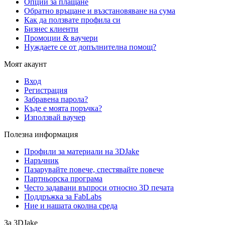
Опции за плащане
Обратно връщане и възстановяване на сума
Как да ползвате профила си
Бизнес клиенти
Промоции & ваучери
Нуждаете се от допълнителна помощ?
Моят акаунт
Вход
Регистрация
Забравена парола?
Къде е моята поръчка?
Използвай ваучер
Полезна информация
Профили за материали на 3DJake
Наръчник
Пазарувайте повече, спестявайте повече
Партньорска програма
Често задавани въпроси относно 3D печата
Поддръжка за FabLabs
Ние и нашата околна среда
За 3DJake