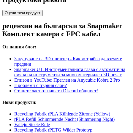
Оцени този продукт
рецензии на български за Snapmaker
Комплект камера с FPC кабел
От нашия блог:
Закупуване на 3D принтер - Какво трябва да вземете
предвид
Snapmaker U1: Инструменталната глава с автоматична
смяна на инструменти за многоматериален 3D печат
Епизод в YouTube: Преглед на Anycubic Kobra 2 Pro
Проблеми с първия слой?
Станете част от нашата Discord общност!
Нови продукти:
Recycling Fabrik rPLA Kühlende Zitrone (Yellow)
rPLA Refill Schimmernde Nacht (Shimmering Night)
Vallejo Steele Rule
Recycling Fabrik rPETG Wilder Prototyp