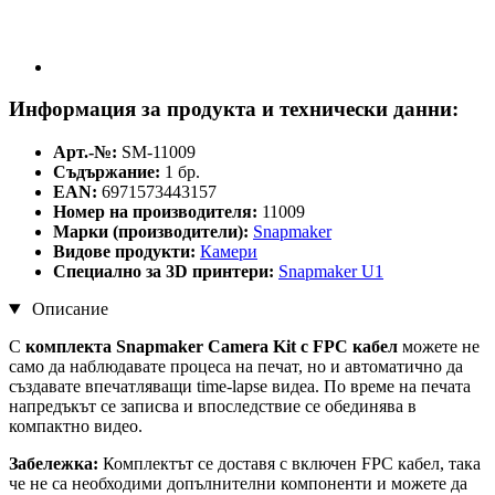
Информация за продукта и технически данни:
Арт.-№:
SM-11009
Съдържание:
1 бр.
EAN:
6971573443157
Номер на производителя:
11009
Марки (производители):
Snapmaker
Видове продукти:
Камери
Специално за 3D принтери:
Snapmaker U1
Описание
С
комплекта Snapmaker Camera Kit с FPC кабел
можете не
само да наблюдавате процеса на печат, но и автоматично да
създавате впечатляващи time-lapse видеа. По време на печата
напредъкът се записва и впоследствие се обединява в
компактно видео.
Забележка:
Комплектът се доставя с включен FPC кабел, така
че не са необходими допълнителни компоненти и можете да