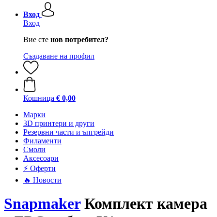
Вход
Вход
Вие сте
нов потребител?
Създаване на профил
Кошница
€ 0,00
Mарки
3D принтери и други
Резервни части и ъпгрейди
Филаменти
Смоли
Аксесоари
⚡ Оферти
🔥 Новости
Snapmaker
Комплект камера