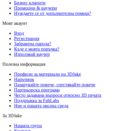
Бизнес клиенти
Промоции & ваучери
Нуждаете се от допълнителна помощ?
Моят акаунт
Вход
Регистрация
Забравена парола?
Къде е моята поръчка?
Използвай ваучер
Полезна информация
Профили за материали на 3DJake
Наръчник
Пазарувайте повече, спестявайте повече
Партньорска програма
Често задавани въпроси относно 3D печата
Поддръжка за FabLabs
Ние и нашата околна среда
За 3DJake
Нашата група
Контакт