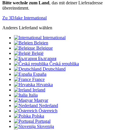
Bitte wechsle zum Land
, das mit deiner Lieferadresse
übereinstimmt.
Zu 3DJake International
Anderes Lieferland wählen
International
Belgien
Belgique
België
България
Česká republika
Deutschland
España
France
Hrvatska
Ireland
Italia
Magyar
Nederland
Österreich
Polska
Portugal
Slovenija