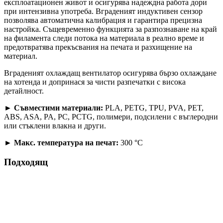
експлоатационен живот и осигурява надеждна работа дори
при интензивна употреба. Вграденият индуктивен сензор
позволява автоматична калибрация и гарантира прецизна
настройка. Същевременно функцията за разпознаване на край
на филамента следи потока на материала в реално време и
предотвратява прекъсвания на печата и разхищение на
материал.
Вграденият охлаждащ вентилатор осигурява бързо охлаждане
на хотенда и допринася за чисти разпечатки с висока
детайлност.
►
Съвместими материали:
PLA, PETG, TPU, PVA, PET,
ABS, ASA, PA, PC, PCTG, полимери, подсилени с въглеродни
или стъклени влакна и други.
►
Макс. температура на печат:
300 °C
Подходящ