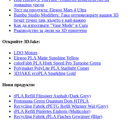
домашни уреди
Тест на продукта: Elegoo Mars 4 Ultra
Bambu Studio Modifiers: Така оптимизирате вашия 3D
печат точно там, където е най-важно
Как да използвате "Vase Mode'' в Cura
Ръководство за дюзи на 3D принтери
Открийте 3DJake:
LDO Motors
Elegoo PLA Matte Sunshine Yellow
colorFabb PLA High Speed Pro Turqoise Green
Polymaker PolyLite PLA Starlight Comet
3DJAKE ecoPLA Sparkling Gold
Нови продукти:
rPLA Refill Flüssiger Asphalt (Dark Grey)
Protopasta Green Quantum Dots HTPLA
Recycling Fabrik rPETG Refill Witziger Wal (Grey)
rPLA Refill Püriertes Einhorn (Multicolor)
Recycling Fabrik rPLA Flaches Gewässer (Blue)