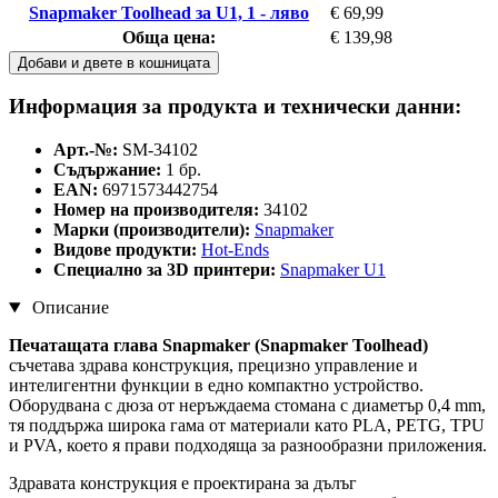
Snapmaker Toolhead за U1, 1 - ляво
€ 69,99
Обща цена:
€ 139,98
Добави и двете в кошницата
Информация за продукта и технически данни:
Арт.-№:
SM-34102
Съдържание:
1 бр.
EAN:
6971573442754
Номер на производителя:
34102
Марки (производители):
Snapmaker
Видове продукти:
Hot-Ends
Специално за 3D принтери:
Snapmaker U1
Описание
Печатащата глава Snapmaker (Snapmaker Toolhead)
съчетава здрава конструкция, прецизно управление и
интелигентни функции в едно компактно устройство.
Оборудвана с дюза от неръждаема стомана с диаметър 0,4 mm,
тя поддържа широка гама от материали като PLA, PETG, TPU
и PVA, което я прави подходяща за разнообразни приложения.
Здравата конструкция е проектирана за дълъг