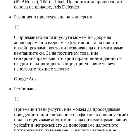
(RTBHouse), TikTok Pixel, Препоръки за продукти въз
основа на кликове, Ads Defender
Разширено проследяване на конверсии
С приемането на тази услуга можем по-добре да
анализираме и измерваме ефективността на нашите
онлайн реклами, което ни позволява да оптимизираме
кампаниите си. За да постигнем това, ние
синхронизираме вашите криптирани лични данни със
следните външни доставчици, при условие че вече
използвате техните услуги:
Google Ads
Performance
Приемайки тези услуги, ние можем да проследяваме
поведението при кликване и сърфиране в нашия уебсайт
и да го оценяваме анонимно, за да оптимизираме нашия
уебсайт и непрекъснато да подобряваме цялостното
потребителско изживяване. С вашето съгласие ние