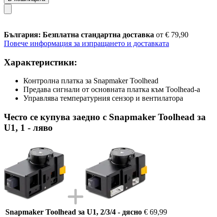
България: Безплатна стандартна доставка
от € 79,90
Повече информация за изпращането и доставката
Характеристики:
Контролна платка за Snapmaker Toolhead
Предава сигнали от основната платка към Toolhead-а
Управлява температурния сензор и вентилатора
Често се купува заедно с Snapmaker Toolhead за
U1, 1 - ляво
Snapmaker Toolhead за U1, 2/3/4 - дясно
€ 69,99