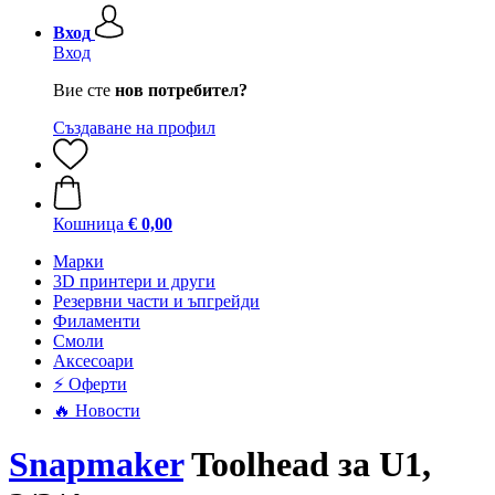
Вход
Вход
Вие сте
нов потребител?
Създаване на профил
Кошница
€ 0,00
Mарки
3D принтери и други
Резервни части и ъпгрейди
Филаменти
Смоли
Аксесоари
⚡ Оферти
🔥 Новости
Snapmaker
Toolhead за U1,