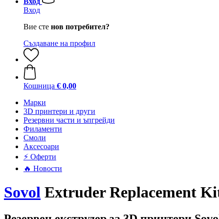
Вход
Вход
Вие сте
нов потребител?
Създаване на профил
Кошница
€ 0,00
Mарки
3D принтери и други
Резервни части и ъпгрейди
Филаменти
Смоли
Аксесоари
⚡ Оферти
🔥 Новости
Sovol
Extruder Replacement Ki
Резервен екструдер за 3D принтери Sovo