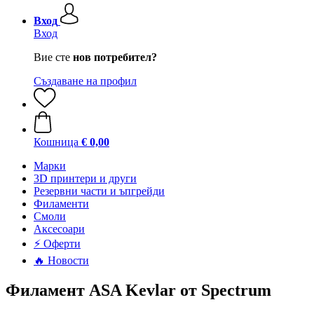
Вход
Вход
Вие сте
нов потребител?
Създаване на профил
Кошница
€ 0,00
Mарки
3D принтери и други
Резервни части и ъпгрейди
Филаменти
Смоли
Аксесоари
⚡ Оферти
🔥 Новости
Филамент ASA Kevlar от Spectrum