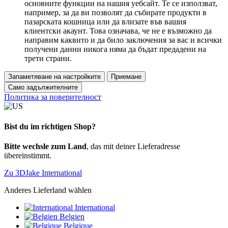
основните функции на нашия уебсайт. Те се използват,
например, за да ви позволят да събирате продукти в
пазарската кошница или да влизате във вашия
клиентски акаунт. Това означава, че не е възможно да
направим каквито и да било заключения за вас и всички
получени данни никога няма да бъдат предадени на
трети страни.
Запаметяване на настройките
Приемане
Само задължителните
Политика за поверителност
Bist du im richtigen Shop?
Bitte wechsle zum Land
, das mit deiner Lieferadresse
übereinstimmt.
Zu 3DJake International
Anderes Lieferland wählen
International
Belgien
Belgique