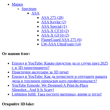
Mарки
Spectrum
ASA
ASA 275 (28)
ASA Kevlar (2)
ASA Special (1)
ASA-X CF10 (2)
ASA-X GF10 (2)
FlameGuard ASA 275 (6)
LW-ASA UltraFoam (14)
От нашия блог:
Епизод в YouTube: Какво предстои да се случи през 2025
г. в 3D принтирането?
Практични аксесоари за 3D печат
Епизод в YouTube: Как да почистите и отпушите вашата
дюза и топлинен прекъсвач като професионалист?
YouTube Episode: We Designed A Print-In-Place
Slingshot...And It Is Scary!
Lightning Infill: Така пестите материал, време и тегло!
Открийте 3DJake: