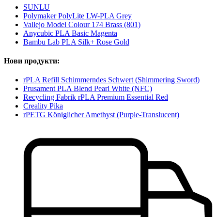
SUNLU
Polymaker PolyLite LW-PLA Grey
Vallejo Model Colour 174 Brass (801)
Anycubic PLA Basic Magenta
Bambu Lab PLA Silk+ Rose Gold
Нови продукти:
rPLA Refill Schimmerndes Schwert (Shimmering Sword)
Prusament PLA Blend Pearl White (NFC)
Recycling Fabrik rPLA Premium Essential Red
Creality Pika
rPETG Königlicher Amethyst (Purple-Translucent)