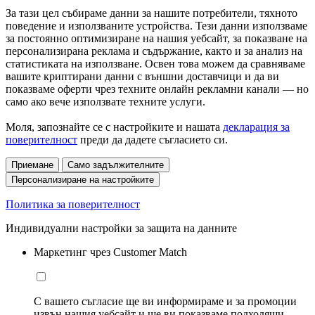
За тази цел събираме данни за нашите потребители, тяхното
поведение и използваните устройства. Тези данни използваме
за постоянно оптимизиране на нашия уебсайт, за показване на
персонализирана реклама и съдържание, както и за анализ на
статистиката на използване. Освен това можем да сравняваме
вашите криптирани данни с външни доставчици и да ви
показваме оферти чрез техните онлайн рекламни канали — но
само ако вече използвате техните услуги.
Моля, запознайте се с настройките и нашата
декларация за
поверителност
преди да дадете съгласието си.
Приемане
Само задължителните
Персонализиране на настройките
Политика за поверителност
Индивидуални настройки за защита на данните
Маркетинг чрез Customer Match
С вашето съгласие ще ви информираме и за промоции
извън нашия уебсайт и ще ви показваме подходящи