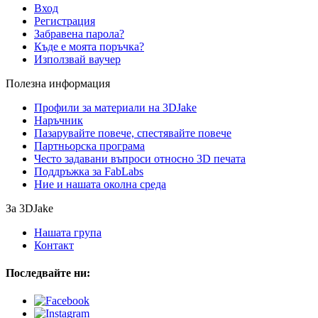
Вход
Регистрация
Забравена парола?
Къде е моята поръчка?
Използвай ваучер
Полезна информация
Профили за материали на 3DJake
Наръчник
Пазарувайте повече, спестявайте повече
Партньорска програма
Често задавани въпроси относно 3D печата
Поддръжка за FabLabs
Ние и нашата околна среда
За 3DJake
Нашата група
Контакт
Последвайте ни: