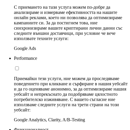
С приемането на тази услуга можем по-добре да
анализираме и измерваме ефективността на нашите
онлайн реклами, което ни позволява да оптимизираме
кампаниите си. За да постигнем това, ние
синхронизираме вашите криптирани лични данни със
следните външни доставчици, при условие че вече
използвате техните услуги:
Google Ads
Performance
Приемайки тези услуги, ние можем да проследяваме
поведението при кликване и сърфиране в нашия уебсайт
и да го оценяваме анонимно, за да оптимизираме нашия
уебсайт и непрекъснато да подобряваме цялостното
потребителско изживяване. С вашето съгласие ние
използваме следните услуги на трети страни на този
уебсайт:
Google Analytics, Clarity, A/B-Testing
Функционалност