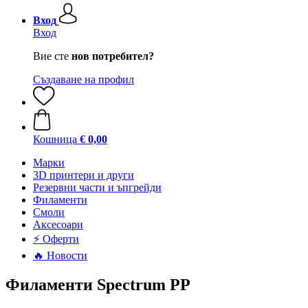
Вход
Вход
Вие сте
нов потребител?
Създаване на профил
Кошница
€ 0,00
Mарки
3D принтери и други
Резервни части и ъпгрейди
Филаменти
Смоли
Аксесоари
⚡ Оферти
🔥 Новости
Филаменти Spectrum PP