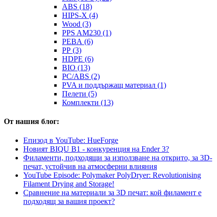
ABS (18)
HIPS-X (4)
Wood (3)
PPS AM230 (1)
PEBA (6)
PP (3)
HDPE (6)
BIO (13)
PC/ABS (2)
PVA и поддържащ материал (1)
Пелети (5)
Комплекти (13)
От нашия блог:
Епизод в YouTube: HueForge
Новият BIQU B1 - конкуренция на Ender 3?
Филаменти, подходящи за използване на открито, за 3D-
печат, устойчив на атмосферни влияния
YouTube Episode: Polymaker PolyDryer: Revolutionising
Filament Drying and Storage!
Сравнение на материали за 3D печат: кой филамент е
подходящ за вашия проект?