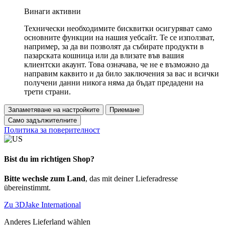
Винаги активни
Технически необходимите бисквитки осигуряват само
основните функции на нашия уебсайт. Те се използват,
например, за да ви позволят да събирате продукти в
пазарската кошница или да влизате във вашия
клиентски акаунт. Това означава, че не е възможно да
направим каквито и да било заключения за вас и всички
получени данни никога няма да бъдат предадени на
трети страни.
Запаметяване на настройките
Приемане
Само задължителните
Политика за поверителност
Bist du im richtigen Shop?
Bitte wechsle zum Land
, das mit deiner Lieferadresse
übereinstimmt.
Zu 3DJake International
Anderes Lieferland wählen