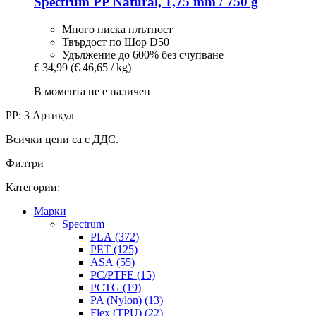
Spectrum
PP Natural, 1,75 mm / 750 g
Много ниска плътност
Твърдост по Шор D50
Удължение до 600% без счупване
€ 34,99
(€ 46,65 / kg)
В момента не е наличен
PP: 3 Артикул
Всички цени са с ДДС.
Филтри
Категории:
Mарки
Spectrum
PLA (372)
PET (125)
ASA (55)
PC/PTFE (15)
PCTG (19)
PA (Nylon) (13)
Flex (TPU) (22)