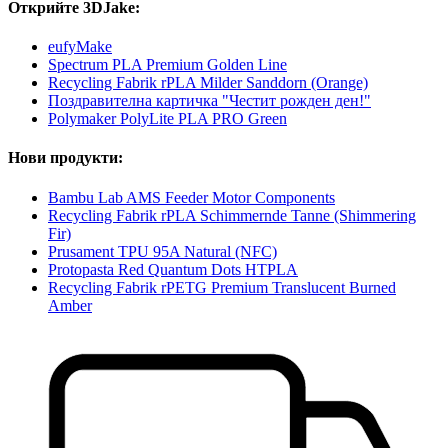
Открийте 3DJake:
eufyMake
Spectrum PLA Premium Golden Line
Recycling Fabrik rPLA Milder Sanddorn (Orange)
Поздравителна картичка "Честит рожден ден!"
Polymaker PolyLite PLA PRO Green
Нови продукти:
Bambu Lab AMS Feeder Motor Components
Recycling Fabrik rPLA Schimmernde Tanne (Shimmering
Fir)
Prusament TPU 95A Natural (NFC)
Protopasta Red Quantum Dots HTPLA
Recycling Fabrik rPETG Premium Translucent Burned
Amber