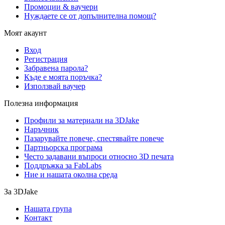
Промоции & ваучери
Нуждаете се от допълнителна помощ?
Моят акаунт
Вход
Регистрация
Забравена парола?
Къде е моята поръчка?
Използвай ваучер
Полезна информация
Профили за материали на 3DJake
Наръчник
Пазарувайте повече, спестявайте повече
Партньорска програма
Често задавани въпроси относно 3D печата
Поддръжка за FabLabs
Ние и нашата околна среда
За 3DJake
Нашата група
Контакт