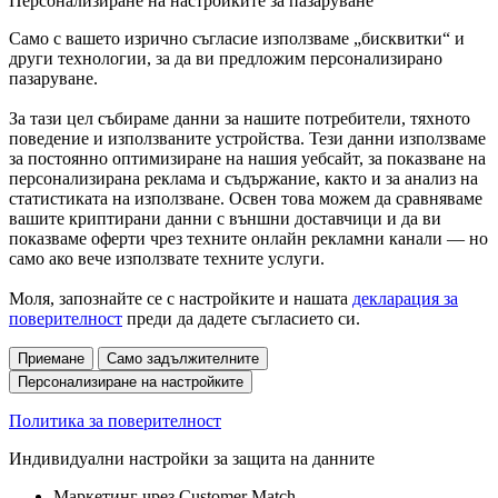
Персонализиране на настройките за пазаруване
Само с вашето изрично съгласие използваме „бисквитки“ и
други технологии, за да ви предложим персонализирано
пазаруване.
За тази цел събираме данни за нашите потребители, тяхното
поведение и използваните устройства. Тези данни използваме
за постоянно оптимизиране на нашия уебсайт, за показване на
персонализирана реклама и съдържание, както и за анализ на
статистиката на използване. Освен това можем да сравняваме
вашите криптирани данни с външни доставчици и да ви
показваме оферти чрез техните онлайн рекламни канали — но
само ако вече използвате техните услуги.
Моля, запознайте се с настройките и нашата
декларация за
поверителност
преди да дадете съгласието си.
Приемане
Само задължителните
Персонализиране на настройките
Политика за поверителност
Индивидуални настройки за защита на данните
Маркетинг чрез Customer Match