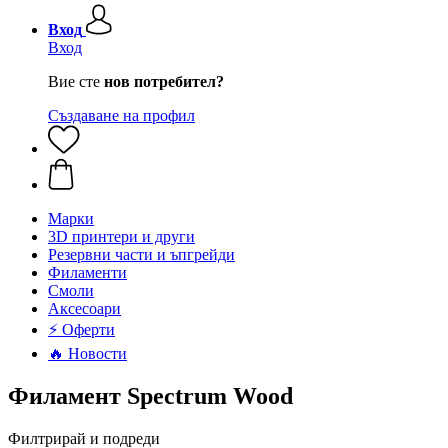
Вход
Вход
Вие сте
нов потребител?
Създаване на профил
Mарки
3D принтери и други
Резервни части и ъпгрейди
Филаменти
Смоли
Аксесоари
⚡ Оферти
🔥 Новости
Филамент Spectrum Wood
Филтрирай и подреди