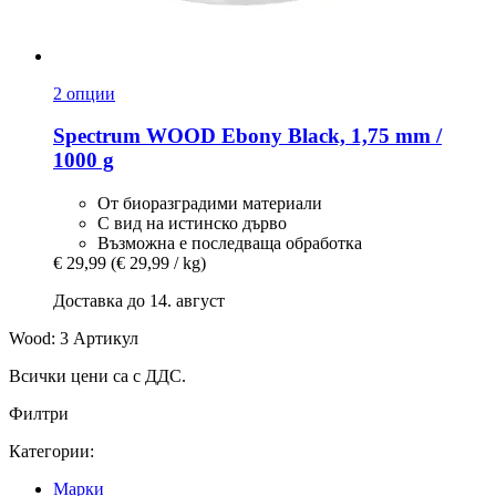
2 опции
Spectrum
WOOD Ebony Black, 1,75 mm /
1000 g
От биоразградими материали
С вид на истинско дърво
Възможна е последваща обработка
€ 29,99
(€ 29,99 / kg)
Доставка до 14. август
Wood: 3 Артикул
Всички цени са с ДДС.
Филтри
Категории:
Mарки