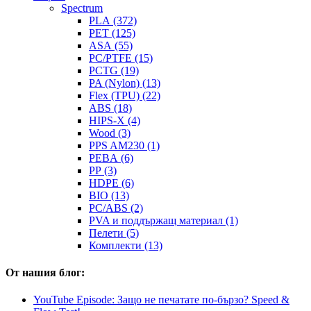
Spectrum
PLA (372)
PET (125)
ASA (55)
PC/PTFE (15)
PCTG (19)
PA (Nylon) (13)
Flex (TPU) (22)
ABS (18)
HIPS-X (4)
Wood (3)
PPS AM230 (1)
PEBA (6)
PP (3)
HDPE (6)
BIO (13)
PC/ABS (2)
PVA и поддържащ материал (1)
Пелети (5)
Комплекти (13)
От нашия блог:
YouTube Episode: Защо не печатате по-бързо? Speed &