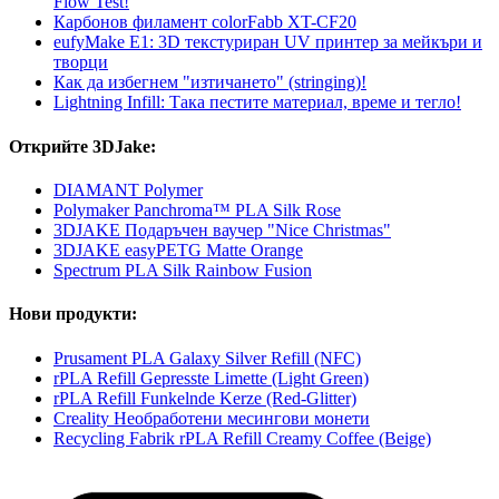
Flow Test!
Карбонов филамент colorFabb XT-CF20
eufyMake E1: 3D текстуриран UV принтер за мейкъри и
творци
Как да избегнем "изтичането" (stringing)!
Lightning Infill: Така пестите материал, време и тегло!
Открийте 3DJake:
DIAMANT Polymer
Polymaker Panchroma™ PLA Silk Rose
3DJAKE Подаръчен ваучер "Nice Christmas"
3DJAKE easyPETG Matte Orange
Spectrum PLA Silk Rainbow Fusion
Нови продукти:
Prusament PLA Galaxy Silver Refill (NFC)
rPLA Refill Gepresste Limette (Light Green)
rPLA Refill Funkelnde Kerze (Red-Glitter)
Creality Необработени месингови монети
Recycling Fabrik rPLA Refill Creamy Coffee (Beige)