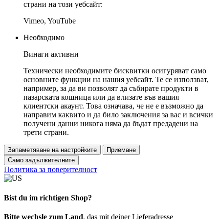
страни на този уебсайт:
Vimeo, YouTube
Необходимо
Винаги активни
Технически необходимите бисквитки осигуряват само
основните функции на нашия уебсайт. Те се използват,
например, за да ви позволят да събирате продукти в
пазарската кошница или да влизате във вашия
клиентски акаунт. Това означава, че не е възможно да
направим каквито и да било заключения за вас и всички
получени данни никога няма да бъдат предадени на
трети страни.
Запаметяване на настройките
Приемане
Само задължителните
Политика за поверителност
Bist du im richtigen Shop?
Bitte wechsle zum Land
, das mit deiner Lieferadresse