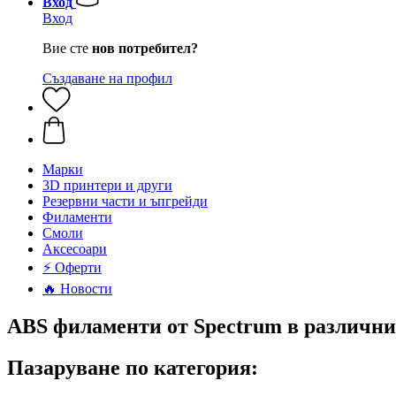
Вход
Вход
Вие сте
нов потребител?
Създаване на профил
Mарки
3D принтери и други
Резервни части и ъпгрейди
Филаменти
Смоли
Аксесоари
⚡ Оферти
🔥 Новости
ABS филаменти от Spectrum в различни
Пазаруване по категория: