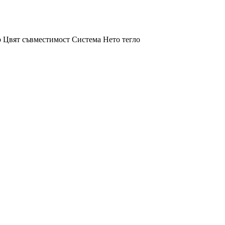
р
Цвят
съвместимост
Система
Нето тегло