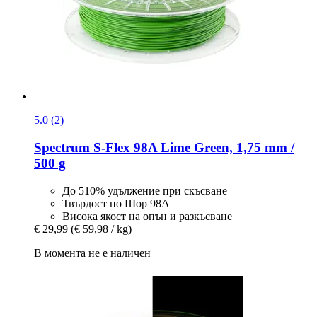
5.0 (2)
Spectrum
S-​Flex 98A Lime Green, 1,75 mm /
500 g
До 510% удължение при скъсване
Твърдост по Шор 98A
Висока якост на опън и разкъсване
€ 29,99
(€ 59,98 / kg)
В момента не е наличен