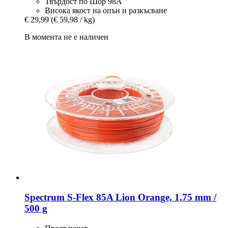
Твърдост по Шор 98A
Висока якост на опън и разкъсване
€ 29,99
(€ 59,98 / kg)
В момента не е наличен
Spectrum
S-​Flex 85A Lion Orange, 1,75 mm /
500 g