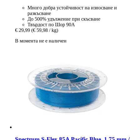
Много добра устойчивост на износване и
разкъсване
До 500% удължение при скъсване
Твърдост по Шор 90А
€ 29,99
(€ 59,98 / kg)
В момента не е наличен
Spectrum
S-​Flex 85A Pacific Blue, 1,75 mm /