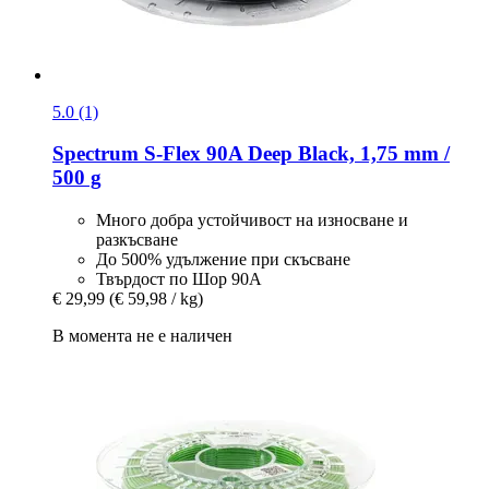
5.0 (1)
Spectrum
S-​Flex 90A Deep Black, 1,75 mm /
500 g
Много добра устойчивост на износване и
разкъсване
До 500% удължение при скъсване
Твърдост по Шор 90А
€ 29,99
(€ 59,98 / kg)
В момента не е наличен