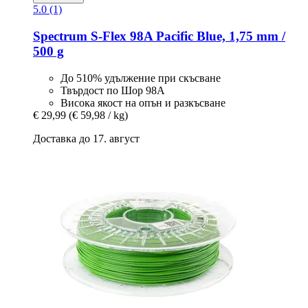
5.0 (1)
Spectrum
S-​Flex 98A Pacific Blue, 1,75 mm /
500 g
До 510% удължение при скъсване
Твърдост по Шор 98A
Висока якост на опън и разкъсване
€ 29,99
(€ 59,98 / kg)
Доставка до 17. август