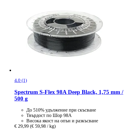
4.0 (1)
Spectrum
S-​Flex 98A Deep Black, 1,75 mm /
500 g
До 510% удължение при скъсване
Твърдост по Шор 98A
Висока якост на опън и разкъсване
€ 29,99
(€ 59,98 / kg)