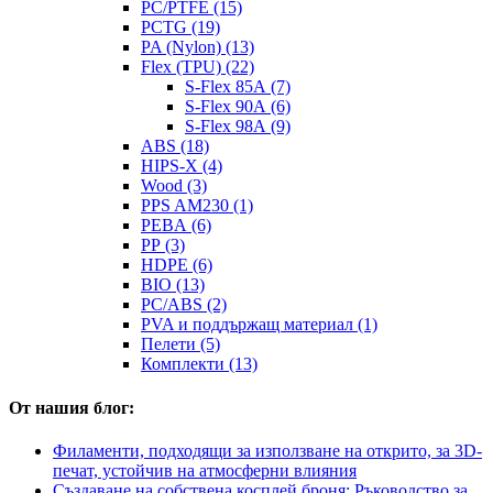
PC/PTFE (15)
PCTG (19)
PA (Nylon) (13)
Flex (TPU) (22)
S-Flex 85A (7)
S-Flex 90A (6)
S-Flex 98A (9)
ABS (18)
HIPS-X (4)
Wood (3)
PPS AM230 (1)
PEBA (6)
PP (3)
HDPE (6)
BIO (13)
PC/ABS (2)
PVA и поддържащ материал (1)
Пелети (5)
Комплекти (13)
От нашия блог:
Филаменти, подходящи за използване на открито, за 3D-
печат, устойчив на атмосферни влияния
Създаване на собствена косплей броня: Ръководство за