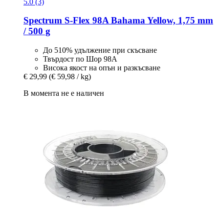
5.0 (3)
Spectrum
S-​Flex 98A Bahama Yellow, 1,75 mm
/ 500 g
До 510% удължение при скъсване
Твърдост по Шор 98A
Висока якост на опън и разкъсване
€ 29,99
(€ 59,98 / kg)
В момента не е наличен