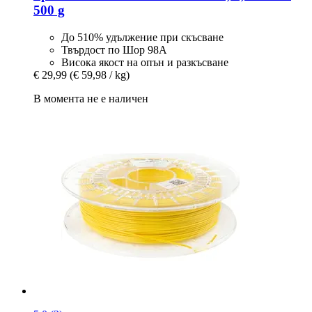
500 g
До 510% удължение при скъсване
Твърдост по Шор 98A
Висока якост на опън и разкъсване
€ 29,99
(€ 59,98 / kg)
В момента не е наличен