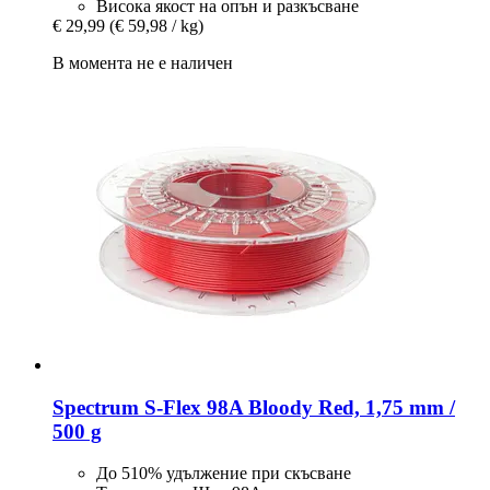
Висока якост на опън и разкъсване
€ 29,99
(€ 59,98 / kg)
В момента не е наличен
Spectrum
S-​Flex 98A Bloody Red, 1,75 mm /
500 g
До 510% удължение при скъсване