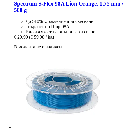
Spectrum
S-​Flex 98A Lion Orange, 1,75 mm /
500 g
До 510% удължение при скъсване
Твърдост по Шор 98A
Висока якост на опън и разкъсване
€ 29,99
(€ 59,98 / kg)
В момента не е наличен