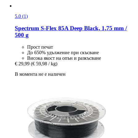
5.0 (1)
Spectrum
S-​Flex 85A Deep Black, 1,75 mm /
500 g
Прост печат
До 650% удължение при скъсване
Висока якост на опън и разкъсване
€ 29,99
(€ 59,98 / kg)
В момента не е наличен