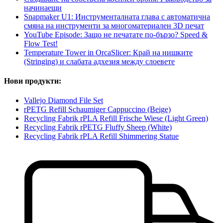
начинаещи
Snapmaker U1: Инструменталната глава с автоматична
смяна на инструменти за многоматериален 3D печат
YouTube Episode: Защо не печатате по-бързо? Speed &
Flow Test!
Temperature Tower in OrcaSlicer: Край на нишките
(Stringing) и слабата адхезия между слоевете
Нови продукти:
Vallejo Diamond File Set
rPETG Refill Schaumiger Cappuccino (Beige)
Recycling Fabrik rPLA Refill Frische Wiese (Light Green)
Recycling Fabrik rPETG Fluffy Sheep (White)
Recycling Fabrik rPLA Refill Shimmering Statue