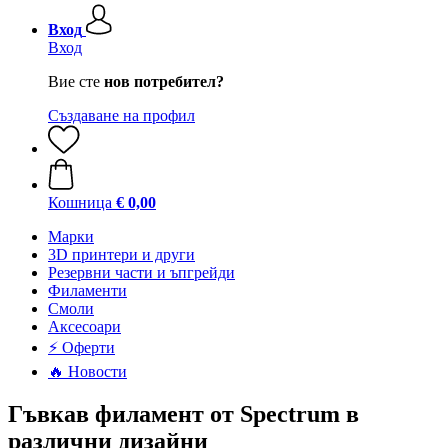
Вход
Вход
Вие сте
нов потребител?
Създаване на профил
Кошница
€ 0,00
Mарки
3D принтери и други
Резервни части и ъпгрейди
Филаменти
Смоли
Аксесоари
⚡ Оферти
🔥 Новости
Гъвкав филамент от Spectrum в
различни дизайни