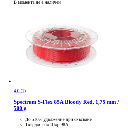
В момента не е наличен
4.0 (1)
Spectrum
S-​Flex 85A Bloody Red, 1,75 mm /
500 g
До 510% удължение при скъсване
Твърдост по Шор 98A