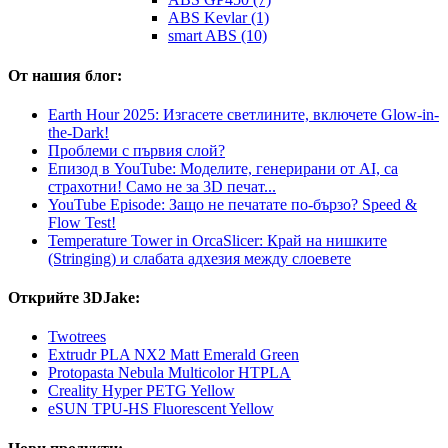
ABS Kevlar (1)
smart ABS (10)
От нашия блог:
Earth Hour 2025: Изгасете светлините, включете Glow-in-
the-Dark!
Проблеми с първия слой?
Епизод в YouTube: Моделите, генерирани от AI, са
страхотни! Само не за 3D печат...
YouTube Episode: Защо не печатате по-бързо? Speed &
Flow Test!
Temperature Tower in OrcaSlicer: Край на нишките
(Stringing) и слабата адхезия между слоевете
Открийте 3DJake:
Twotrees
Extrudr PLA NX2 Matt Emerald Green
Protopasta Nebula Multicolor HTPLA
Creality Hyper PETG Yellow
eSUN TPU-HS Fluorescent Yellow