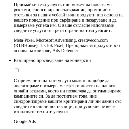
Приемайки тези услуги, ние можем да показваме
реклами, спонсорирано съдържание, промоции с
отстъпки за нашия уебсайт или продукти въз основа на
вашето поведение при сърфиране и пазаруване и да
измерваме успеха им. С ваше съгласие използваме
следните услуги от трети страни на този уебсайт:
Meta-Pixel, Microsoft Advertising, creativecdn.com
(RTBHouse), TikTok Pixel, Препоръки за продукти въз
основа на кликове, Ads Defender
Разширено проследяване на конверсии
С приемането на тази услуга можем по-добре да
анализираме и измерваме ефективността на нашите
онлайн реклами, което ни позволява да оптимизираме
кампаниите си. За да постигнем това, ние
синхронизираме вашите криптирани лични данни със
следните външни доставчици, при условие че вече
използвате техните услуги:
Google Ads