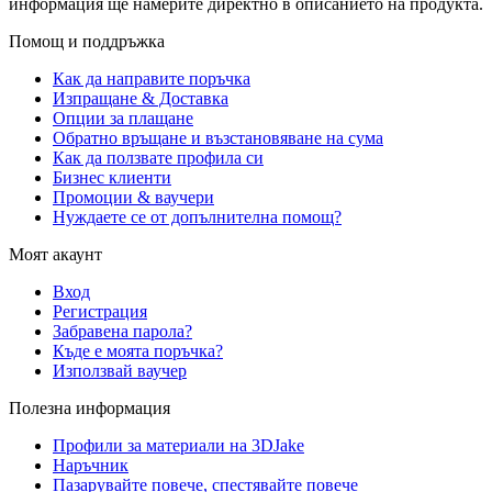
информация ще намерите директно в описанието на продукта.
Помощ и поддръжка
Как да направите поръчка
Изпращане & Доставка
Опции за плащане
Обратно връщане и възстановяване на сума
Как да ползвате профила си
Бизнес клиенти
Промоции & ваучери
Нуждаете се от допълнителна помощ?
Моят акаунт
Вход
Регистрация
Забравена парола?
Къде е моята поръчка?
Използвай ваучер
Полезна информация
Профили за материали на 3DJake
Наръчник
Пазарувайте повече, спестявайте повече