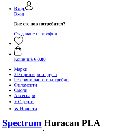
Вход
Вход
Вие сте
нов потребител?
Създаване на профил
Кошница
€ 0,00
Mарки
3D принтери и други
Резервни части и ъпгрейди
Филаменти
Смоли
Аксесоари
⚡ Оферти
🔥 Новости
Spectrum
Huracan PLA