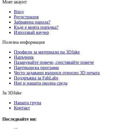
Моят акаунт
Вход
Регистрация
Забравена парола?
Къде е моята поръчка?
Използвай ваучер
Полезна информация
Профили за материали на 3DJake
Наръчник
Пазарувайте повече, спестявайте повече
Партньорска програма
Често задавани въпроси относно 3D печата
Поддръжка за FabLabs
Ние и нашата околна среда
За 3DJake
Нашата група
Контакт
Последвайте ни: