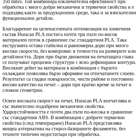
350 mm/s. Той комбинира изключителна ефективност при
обработка с много добри механични и термични свойства и е
подходящ както за продукционни среди, така и за взискателни
функционални детайли.
Благодарение на целенасочената оптимизация на химичния
състав Huracan PLA постига почти три пъти по-висок
материален поток в сравнение със стандартния PLA. Така
екструзията остава стабилна и равномерна дори при много
високи скорости, без компромис в точността на размерите или
детайлността. Дори при бързи движения на печатащата глава
се получават прецизни структури с ясно дефинирани контури.
Високият дебит на материала в комбинация с бързото
охлаждане позволява бързо оформяне на отпечатаните слоеве.
Резултатът са гладки повърхности, чисти ръбове и постоянно
високо качество на печат – дори при кратко време за печат и
сложни геометрии.
Освен високата скорост на печат, Huracan PLA впечатлява и
със значително подобрени механични свойства.
Удароустойчивостта е почти два пъти по-висока в сравнение
със стандартния ABS. В комбинация с добрите термични
свойства (след темпериране) Huracan PLA представлява
мощна алтернатива на стирол-базираните филаменти, без
техните типични недостатъци при обработка.