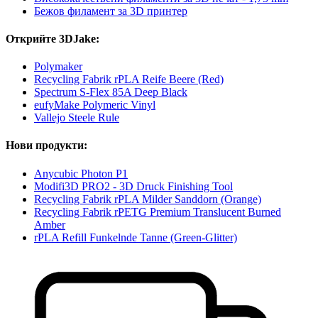
Бежов филамент за 3D принтер
Открийте 3DJake:
Polymaker
Recycling Fabrik rPLA Reife Beere (Red)
Spectrum S-Flex 85A Deep Black
eufyMake Polymeric Vinyl
Vallejo Steele Rule
Нови продукти:
Anycubic Photon P1
Modifi3D PRO2 - 3D Druck Finishing Tool
Recycling Fabrik rPLA Milder Sanddorn (Orange)
Recycling Fabrik rPETG Premium Translucent Burned
Amber
rPLA Refill Funkelnde Tanne (Green-Glitter)