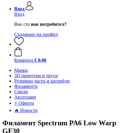
Вход
Вход
Вие сте
нов потребител?
Създаване на профил
Кошница
€ 0,00
Mарки
3D принтери и други
Резервни части и ъпгрейди
Филаменти
Смоли
Аксесоари
⚡ Оферти
🔥 Новости
Филамент Spectrum PA6 Low Warp
GF30