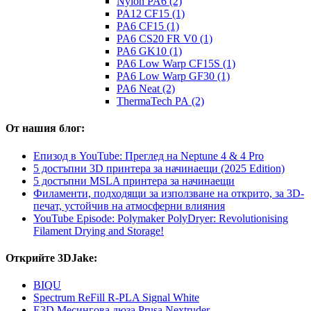
Nylon PA6 (2)
PA12 CF15 (1)
PA6 CF15 (1)
PA6 CS20 FR V0 (1)
PA6 GK10 (1)
PA6 Low Warp CF15S (1)
PA6 Low Warp GF30 (1)
PA6 Neat (2)
ThermaTech PA (2)
От нашия блог:
Епизод в YouTube: Преглед на Neptune 4 & 4 Pro
5 достъпни 3D принтера за начинаещи (2025 Edition)
5 достъпни MSLA принтера за начинаещи
Филаменти, подходящи за използване на открито, за 3D-
печат, устойчив на атмосферни влияния
YouTube Episode: Polymaker PolyDryer: Revolutionising
Filament Drying and Storage!
Открийте 3DJake:
BIQU
Spectrum ReFill R-PLA Signal White
E3D Месингова дюза Prusa Nextruder