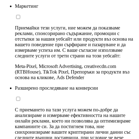
Маркетинг
Приемайки тези услуги, ние можем да показваме
реклами, спонсорирано съдържание, промоции с
отстъпки за нашия уебсайт или продукти въз основа на
вашето поведение при сърфиране и пазаруване и да
измерваме успеха им. С ваше съгласие използваме
следните услуги от трети страни на този уебсайт:
Meta-Pixel, Microsoft Advertising, creativecdn.com
(RTBHouse), TikTok Pixel, Препоръки за продукти въз
основа на кликове, Ads Defender
Разширено проследяване на конверсии
С приемането на тази услуга можем по-добре да
анализираме и измерваме ефективността на нашите
онлайн реклами, което ни позволява да оптимизираме
кампаниите си. За да постигнем това, ние
синхронизираме вашите криптирани лични данни със
следните външни доставчици, при условие че вече