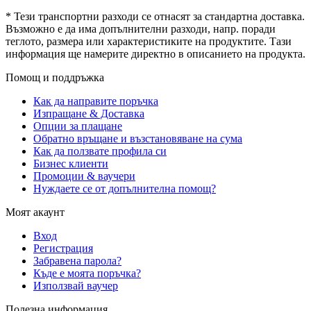
* Тези транспортни разходи се отнасят за стандартна доставка.
Възможно е да има допълнителни разходи, напр. поради
теглото, размера или характеристиките на продуктите. Тази
информация ще намерите директно в описанието на продукта.
Помощ и поддръжка
Как да направите поръчка
Изпращане & Доставка
Опции за плащане
Обратно връщане и възстановяване на сума
Как да ползвате профила си
Бизнес клиенти
Промоции & ваучери
Нуждаете се от допълнителна помощ?
Моят акаунт
Вход
Регистрация
Забравена парола?
Къде е моята поръчка?
Използвай ваучер
Полезна информация