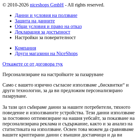
© 2010-2026
niceshops GmbH
- All rights reserved.
Данни и условия на ползване
Защита на данните
Общи условия и право на отказ
Декларация за достъпност
Настройки за поверителност
Компания
Други магазини на NiceShops
Откажете се от договора тук
Персонализиране на настройките за пазаруване
Само с вашето изрично съгласие използваме „бисквитки“ и
други технологии, за да ви предложим персонализирано
пазаруване.
За тази цел събираме данни за нашите потребители, тяхното
поведение и използваните устройства. Тези данни използваме
за постоянно оптимизиране на нашия уебсайт, за показване на
персонализирана реклама и съдържание, както и за анализ на
статистиката на използване. Освен това можем да сравняваме
вашите криптирани данни с външни доставчици и да ви