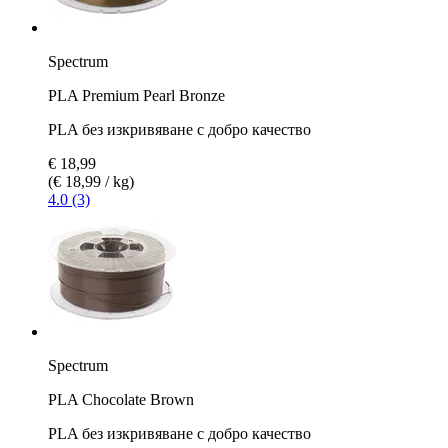
Spectrum
PLA Premium Pearl Bronze
PLA без изкривяване с добро качество
€ 18,99
(€ 18,99 / kg)
4.0 (3)
Spectrum
PLA Chocolate Brown
PLA без изкривяване с добро качество