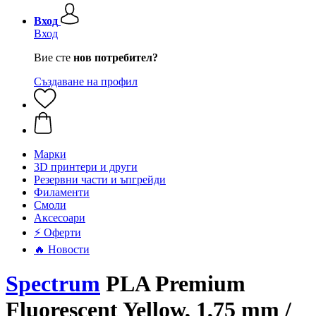
Вход
Вход
Вие сте
нов потребител?
Създаване на профил
Mарки
3D принтери и други
Резервни части и ъпгрейди
Филаменти
Смоли
Аксесоари
⚡ Оферти
🔥 Новости
Spectrum
PLA Premium
Fluorescent Yellow, 1,75 mm /