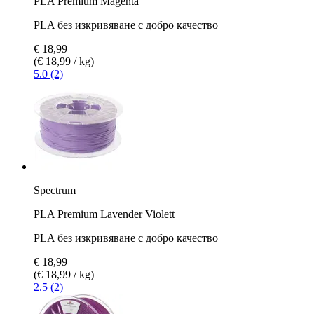
PLA Premium Magenta
PLA без изкривяване с добро качество
€ 18,99
(€ 18,99 / kg)
5.0 (2)
Spectrum
PLA Premium Lavender Violett
PLA без изкривяване с добро качество
€ 18,99
(€ 18,99 / kg)
2.5 (2)