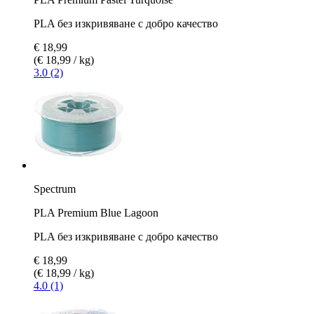
PLA без изкривяване с добро качество
€ 18,99
(€ 18,99 / kg)
3.0 (2)
Spectrum
PLA Premium Blue Lagoon
PLA без изкривяване с добро качество
€ 18,99
(€ 18,99 / kg)
4.0 (1)