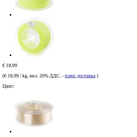
€ 18,99
(
€ 18,99 / kg
, вкл. 20% ДДС.
-
плюс доставка
)
Цвят: