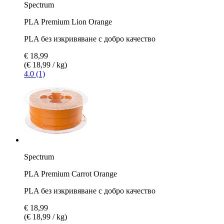
Spectrum
PLA Premium Lion Orange
PLA без изкривяване с добро качество
€ 18,99
(€ 18,99 / kg)
4.0 (1)
Spectrum
PLA Premium Carrot Orange
PLA без изкривяване с добро качество
€ 18,99
(€ 18,99 / kg)