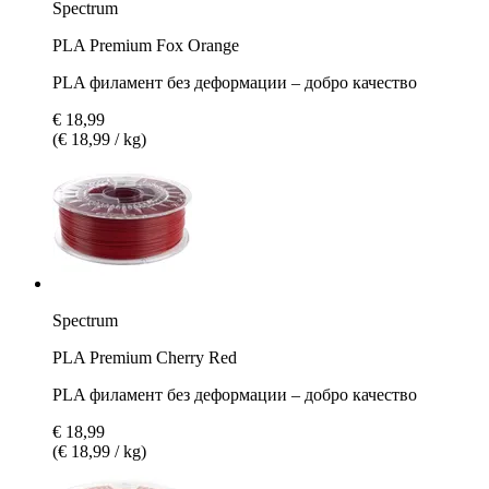
Spectrum
PLA Premium Fox Orange
PLA филамент без деформации – добро качество
€ 18,99
(€ 18,99 / kg)
Spectrum
PLA Premium Cherry Red
PLA филамент без деформации – добро качество
€ 18,99
(€ 18,99 / kg)