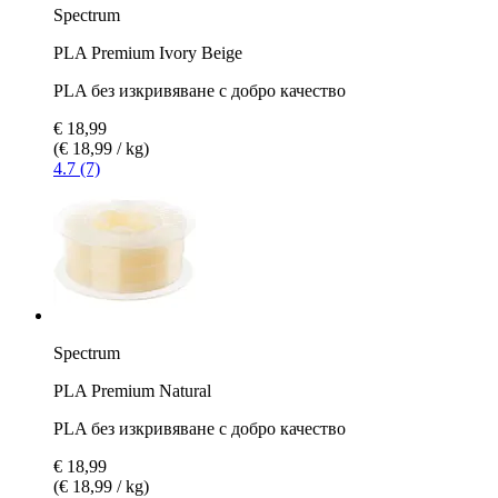
Spectrum
PLA Premium Ivory Beige
PLA без изкривяване с добро качество
€ 18,99
(€ 18,99 / kg)
4.7 (7)
Spectrum
PLA Premium Natural
PLA без изкривяване с добро качество
€ 18,99
(€ 18,99 / kg)