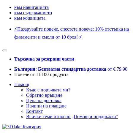
към навигацията
към съдържанието
към кошницата
⚡️Пазарувайте повече, спестете повече: 10% отстъпка на
филаменти и смоли от 10 броя! ⚡️
Търсачка за резервни части
България: Безплатна стандартна доставка
от € 79,90
Повече от 11.100 продукта
Помощ
Къде е поръчката ми?
Обратно връщане
Цена на доставка
Начини на плащане
Контакт
Всички теми относно „Помощ и поддръжка“