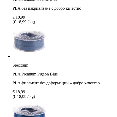
PLA без изкривяване с добро качество
€ 18,99
(€ 18,99 / kg)
Spectrum
PLA Premium Pigeon Blue
PLA филамент без деформации – добро качество
€ 18,99
(€ 18,99 / kg)