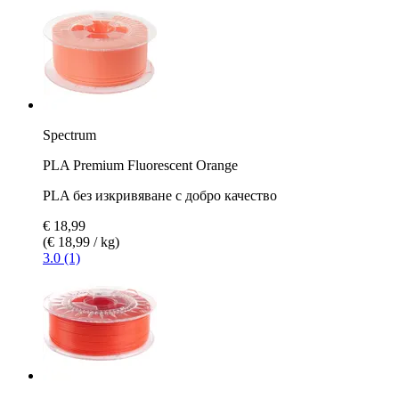
Spectrum
PLA Premium Fluorescent Orange
PLA без изкривяване с добро качество
€ 18,99
(€ 18,99 / kg)
3.0 (1)