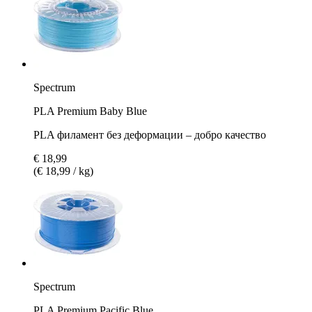
Spectrum
PLA Premium Baby Blue
PLA филамент без деформации – добро качество
€ 18,99
(€ 18,99 / kg)
Spectrum
PLA Premium Pacific Blue