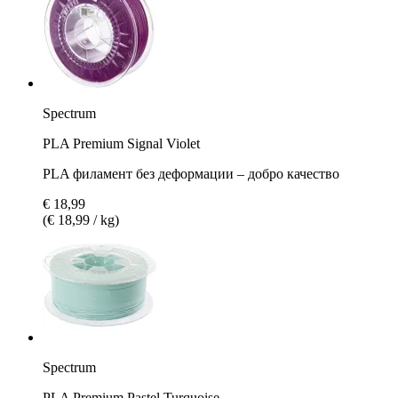
Spectrum
PLA Premium Signal Violet
PLA филамент без деформации – добро качество
€ 18,99
(€ 18,99 / kg)
Spectrum
PLA Premium Pastel Turquoise