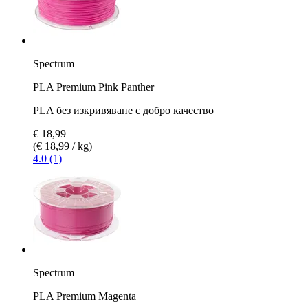
Spectrum
PLA Premium Pink Panther
PLA без изкривяване с добро качество
€ 18,99
(€ 18,99 / kg)
4.0 (1)
Spectrum
PLA Premium Magenta