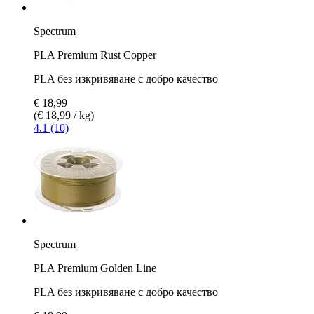
Spectrum
PLA Premium Rust Copper
PLA без изкривяване с добро качество
€ 18,99
(€ 18,99 / kg)
4.1 (10)
Spectrum
PLA Premium Golden Line
PLA без изкривяване с добро качество