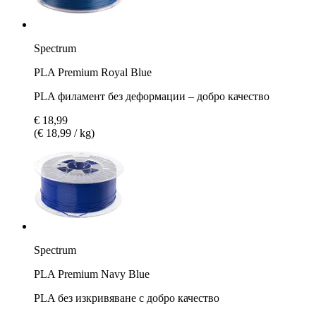
Spectrum
PLA Premium Royal Blue
PLA филамент без деформации – добро качество
€ 18,99
(€ 18,99 / kg)
Spectrum
PLA Premium Navy Blue
PLA без изкривяване с добро качество