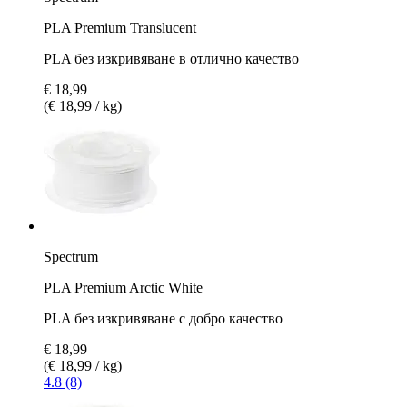
PLA Premium Translucent
PLA без изкривяване в отлично качество
€ 18,99
(€ 18,99 / kg)
Spectrum
PLA Premium Arctic White
PLA без изкривяване с добро качество
€ 18,99
(€ 18,99 / kg)
4.8 (8)