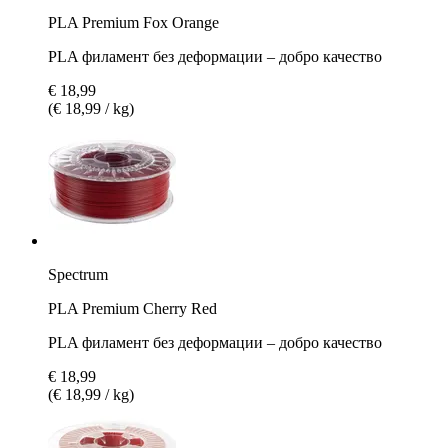
PLA Premium Fox Orange
PLA филамент без деформации – добро качество
€ 18,99
(€ 18,99 / kg)
Spectrum
PLA Premium Cherry Red
PLA филамент без деформации – добро качество
€ 18,99
(€ 18,99 / kg)