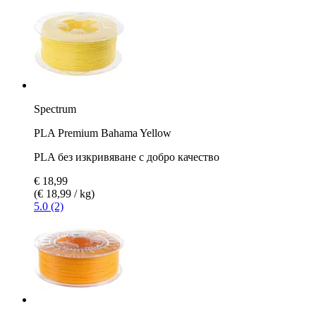
Spectrum
PLA Premium Bahama Yellow
PLA без изкривяване с добро качество
€ 18,99
(€ 18,99 / kg)
5.0 (2)