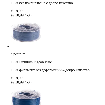
PLA без изкривяване с добро качество
€ 18,99
(€ 18,99 / kg)
Spectrum
PLA Premium Pigeon Blue
PLA филамент без деформации – добро качество
€ 18,99
(€ 18,99 / kg)