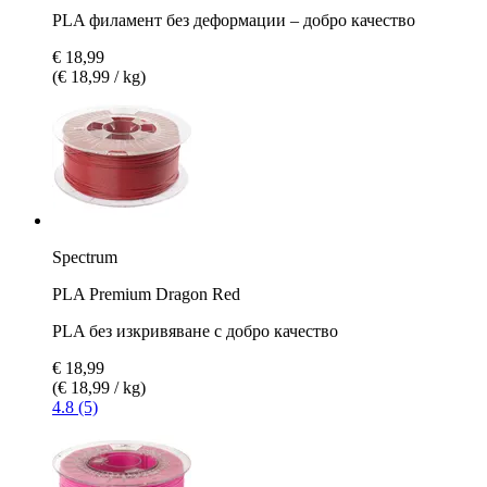
PLA филамент без деформации – добро качество
€ 18,99
(€ 18,99 / kg)
Spectrum
PLA Premium Dragon Red
PLA без изкривяване с добро качество
€ 18,99
(€ 18,99 / kg)
4.8 (5)