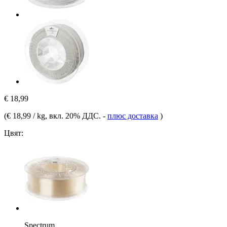
€ 18,99
(
€ 18,99 / kg
, вкл. 20% ДДС.
-
плюс доставка
)
Цвят:
Spectrum