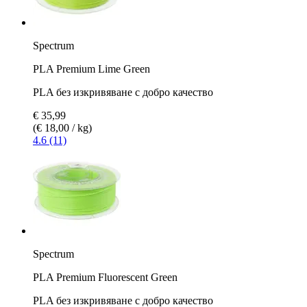
Spectrum
PLA Premium Lime Green
PLA без изкривяване с добро качество
€ 35,99
(€ 18,00 / kg)
4.6 (11)
Spectrum
PLA Premium Fluorescent Green
PLA без изкривяване с добро качество