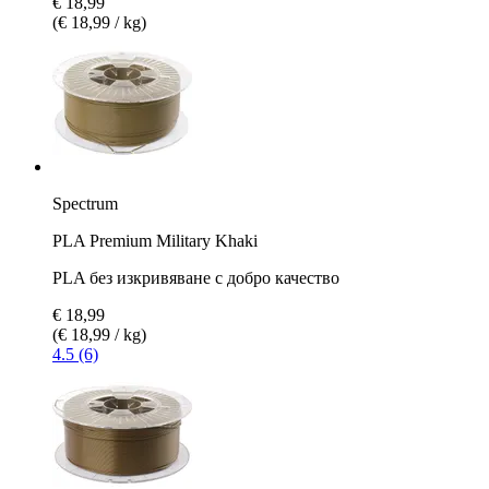
€ 18,99
(€ 18,99 / kg)
Spectrum
PLA Premium Military Khaki
PLA без изкривяване с добро качество
€ 18,99
(€ 18,99 / kg)
4.5 (6)