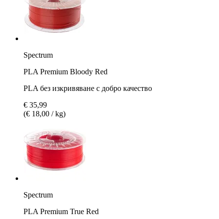
Spectrum
PLA Premium Bloody Red
PLA без изкривяване с добро качество
€ 35,99
(€ 18,00 / kg)
Spectrum
PLA Premium True Red