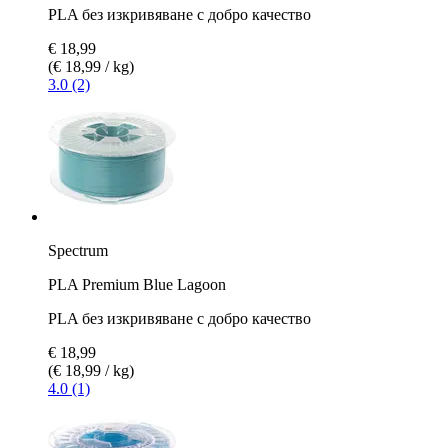
PLA без изкривяване с добро качество
€ 18,99
(€ 18,99 / kg)
3.0 (2)
Spectrum
PLA Premium Blue Lagoon
PLA без изкривяване с добро качество
€ 18,99
(€ 18,99 / kg)
4.0 (1)