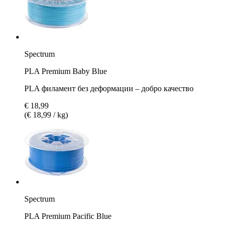
Spectrum
PLA Premium Baby Blue
PLA филамент без деформации – добро качество
€ 18,99
(€ 18,99 / kg)
Spectrum
PLA Premium Pacific Blue