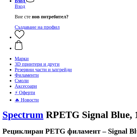
Вход
Вход
Вие сте
нов потребител?
Създаване на профил
Mарки
3D принтери и други
Резервни части и ъпгрейди
Филаменти
Смоли
Аксесоари
⚡ Оферти
🔥 Новости
Spectrum
RPETG Signal Blue, 1
Рециклиран PETG филамент – Signal Bl