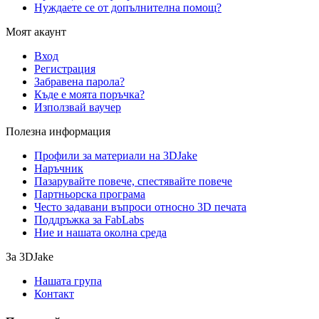
Нуждаете се от допълнителна помощ?
Моят акаунт
Вход
Регистрация
Забравена парола?
Къде е моята поръчка?
Използвай ваучер
Полезна информация
Профили за материали на 3DJake
Наръчник
Пазарувайте повече, спестявайте повече
Партньорска програма
Често задавани въпроси относно 3D печата
Поддръжка за FabLabs
Ние и нашата околна среда
За 3DJake
Нашата група
Контакт