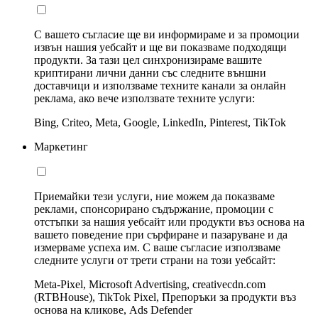
С вашето съгласие ще ви информираме и за промоции
извън нашия уебсайт и ще ви показваме подходящи
продукти. За тази цел синхронизираме вашите
криптирани лични данни със следните външни
доставчици и използваме техните канали за онлайн
реклама, ако вече използвате техните услуги:
Bing, Criteo, Meta, Google, LinkedIn, Pinterest, TikTok
Маркетинг
Приемайки тези услуги, ние можем да показваме
реклами, спонсорирано съдържание, промоции с
отстъпки за нашия уебсайт или продукти въз основа на
вашето поведение при сърфиране и пазаруване и да
измерваме успеха им. С ваше съгласие използваме
следните услуги от трети страни на този уебсайт:
Meta-Pixel, Microsoft Advertising, creativecdn.com
(RTBHouse), TikTok Pixel, Препоръки за продукти въз
основа на кликове, Ads Defender