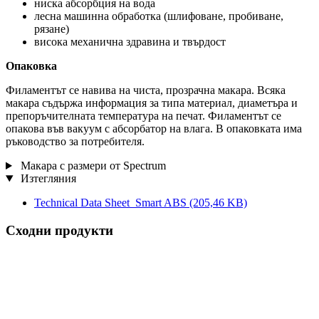
ниска абсорбция на вода
лесна машинна обработка (шлифоване, пробиване,
рязане)
висока механична здравина и твърдост
Опаковка
Филаментът се навива на чиста, прозрачна макара. Всяка
макара съдържа информация за типа материал, диаметъра и
препоръчителната температура на печат. Филаментът се
опакова във вакуум с абсорбатор на влага. В опаковката има
ръководство за потребителя.
Макара с размери от Spectrum
Изтегляния
Technical Data Sheet_Smart ABS
(205,46 KB)
Сходни продукти