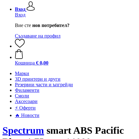
Вход
Вход
Вие сте
нов потребител?
Създаване на профил
Кошница
€ 0,00
Mарки
3D принтери и други
Резервни части и ъпгрейди
Филаменти
Смоли
Аксесоари
⚡ Оферти
🔥 Новости
Spectrum
smart ABS Pacific