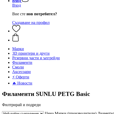
Вход
Вход
Вие сте
нов потребител?
Създаване на профил
Mарки
3D принтери и други
Резервни части и ъпгрейди
Филаменти
Смоли
Аксесоари
⚡ Оферти
🔥 Новости
Филаменти SUNLU PETG Basic
Филтрирай и подреди
Цена
Марки (производители)
Диаметъ