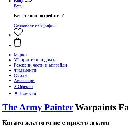
Вход
Вход
Вие сте
нов потребител?
Създаване на профил
Mарки
3D принтери и други
Резервни части и ъпгрейди
Филаменти
Смоли
Аксесоари
⚡ Оферти
🔥 Новости
The Army Painter
Warpaints Fan
Когато жълтото не е просто жълто